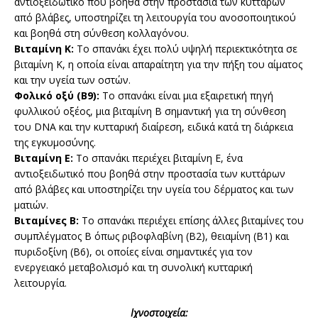
αντιοξειδωτικό που βοηθά στην προστασία των κυττάρων
από βλάβες, υποστηρίζει τη λειτουργία του ανοσοποιητικού
και βοηθά στη σύνθεση κολλαγόνου.
Βιταμίνη Κ:
Το σπανάκι έχει πολύ υψηλή περιεκτικότητα σε
βιταμίνη Κ, η οποία είναι απαραίτητη για την πήξη του αίματος
και την υγεία των οστών.
Φολικό οξύ (Β9):
Το σπανάκι είναι μια εξαιρετική πηγή
φυλλικού οξέος, μια βιταμίνη Β σημαντική για τη σύνθεση
του DNA και την κυτταρική διαίρεση, ειδικά κατά τη διάρκεια
της εγκυμοσύνης.
Βιταμίνη Ε:
Το σπανάκι περιέχει βιταμίνη Ε, ένα
αντιοξειδωτικό που βοηθά στην προστασία των κυττάρων
από βλάβες και υποστηρίζει την υγεία του δέρματος και των
ματιών.
Βιταμίνες Β:
Το σπανάκι περιέχει επίσης άλλες βιταμίνες του
συμπλέγματος Β όπως ριβοφλαβίνη (Β2), θειαμίνη (Β1) και
πυριδοξίνη (Β6), οι οποίες είναι σημαντικές για τον
ενεργειακό μεταβολισμό και τη συνολική κυτταρική
λειτουργία.
Ιχνοστοιχεία: