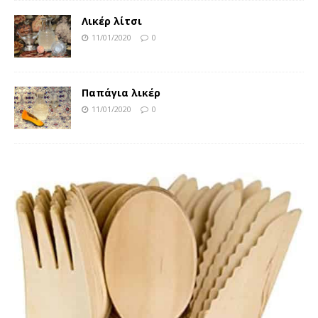
Λικέρ λίτσι
11/01/2020
0
Παπάγια λικέρ
11/01/2020
0