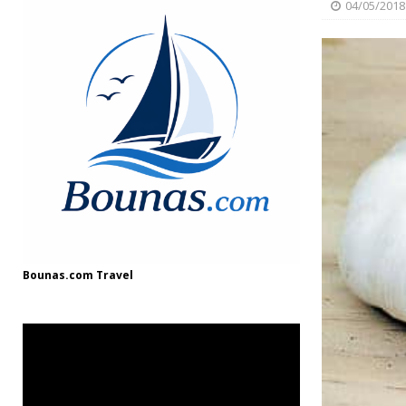
[ 08/12/2024 ]
“Γιουβέτσι: Ένα Ζεστό Κ
04/05/2018
ΓΛΩΣΣΆΡΙΟ
[ 03/08/2025 ]
Fish and Chips
ΘΑΛΑΣΣ
Bounas.com
Travel