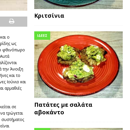
Κριτσίνια
ΙΔΕΕΣ
και ο
ρίδης ως
το φθινόπωρο
 Αυτά
αλίζονται
ά την Άνοιξη
ήνες και το
ες Ιούνιο και
αι αρμαθιές
Πατάτες με σαλάτα
είται σε
αβοκάντο
 να τρώγεται
ύ συστήματος
είναι