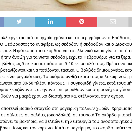
αλλιεργείται από τα αρχαία χρόνια και το περιγράφουν ο Ηρόδοτος 
 Ο Θεόφραστος το αναφέρει ως σκόρδον ή σκόροδον και ο Διοσκου
μερον. Η φύτευση του σκόρδου για το ελληνικό κλίμα γίνεται από 
ή την άνοιξη για τα νωπά σκόρδα μέχρι το Φεβρουάριο για τα ξερά.
 βάθος ως 5 εκ. και σε απόσταση 5-10 εκ. μεταξύ τους. Πρέπει να σκ
 βοτανίζονται και να ποτίζονται τακτικά. Ο βολβός δημιουργείται κατ
έρες είναι μεγαλύτερες. Το σκόρδο ανθίζει κατά τους καλοκαιρινούς μ
ίνεται από 30-50 πλέον πόντους. Η συγκομιδή γίνεται κατά τους μήν
όρδα ξεριζώνονται, αφήνονται να μαραθούν και στη συνέχεια γίνοντ
ηθούν για μακρά χρονικά διαστήματα και στέλνονται στην αγορά.
αποτελεί βασικό στοιχείο στη μαγειρική πολλών χωρών. Χρησιμοποι
 σε σάλτσες, σε σαλάτες (σκορδαλιά), σε τουρσιά.Το σκόρδο μπορεί
οτώνει τα βακτήρια, να βελτιώνει τη λειτουργία του ανοσοποιητικο
βάνει, ίσως και τον καρκίνο. Κατά το μαγείρεμα, το σκόρδο παύει να 