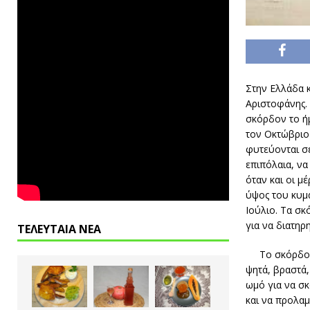
Στην Ελλάδα κ
Αριστοφάνης.
σκόρδον το ή
τον Οκτώβριο 
φυτεύονται σε
επιπόλαια, να
όταν και οι μ
ύψος του κυμα
Ιούλιο. Τα σκ
για να διατηρ
ΤΕΛΕΥΤΑΙΑ ΝΕΑ
Το σκόρδο 
ψητά, βραστά,
ωμό για να σκ
και να προλαμ