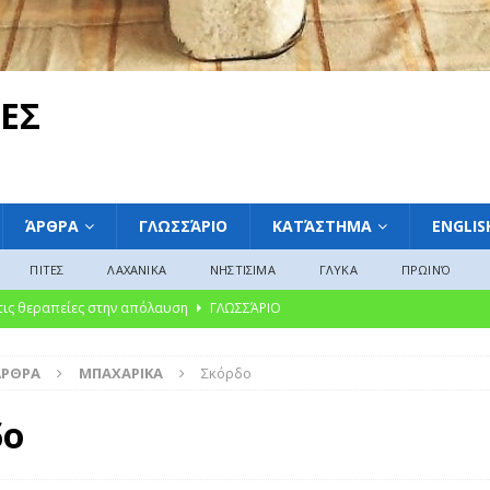
ΕΣ
ΆΡΘΡΑ
ΓΛΩΣΣΆΡΙΟ
ΚΑΤΆΣΤΗΜΑ
ENGLIS
ΠΙΤΕΣ
ΛΑΧΑΝΙΚΑ
ΝΗΣΤΙΣΙΜΑ
ΓΛΥΚΑ
ΠΡΩΙΝΌ
 τις θεραπείες στην απόλαυση
ΓΛΩΣΣΆΡΙΟ
ακαταμάχητη γοητεία των μαρμελάδων: Από την αρχαία συντήρηση στη
ΆΡΘΡΑ
ΜΠΑΧΑΡΙΚΑ
Σκόρδο
ΛΩΣΣΆΡΙΟ
υκές Παραδόσεις από την Ελλάδα, την Ευρώπη και την Αμερική»
δο