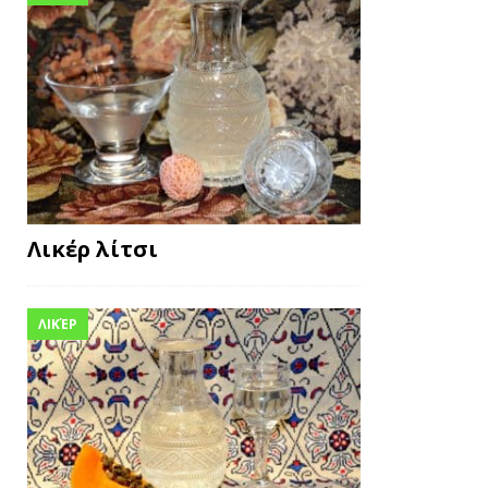
Λικέρ λίτσι
ΛΙΚΈΡ