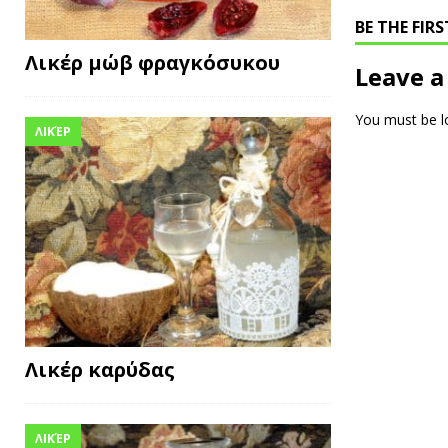
BE THE FI
Λικέρ μώβ φραγκόσυκου
Leave a
You must be
l
ΛΙΚΈΡ
Λικέρ καρύδας
ΛΙΚΈΡ