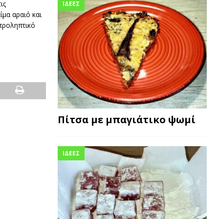
ις
ΙΔΕΕΣ
ίμα αραιό και
 προληπτικό
Πίτσα με μπαγιάτικο ψωμί
ΙΔΕΕΣ