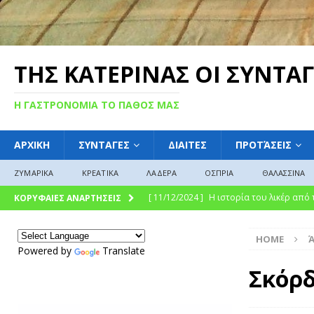
ΤΗΣ ΚΑΤΕΡΙΝΑΣ ΟΙ ΣΥΝΤΑΓ
Η ΓΑΣΤΡΟΝΟΜΙΑ ΤΟ ΠΑΘΟΣ ΜΑΣ
ΑΡΧΙΚΗ
ΣΥΝΤΑΓΕΣ
ΔΙΑΙΤΕΣ
ΠΡΟΤΆΣΕΙΣ
ΖΥΜΑΡΙΚΑ
ΚΡΕΑΤΙΚΑ
ΛΑΔΕΡΑ
ΟΣΠΡΙΑ
ΘΑΛΑΣΣΙΝΑ
[ 11/12/2024 ]
Η ιστορία του λικέρ από
ΚΟΡΥΦΑΙΕΣ ΑΝΑΡΤΗΣΕΙΣ
[ 11/12/2024 ]
Η γλυκιά ιστορία και η 
HOME
σύγχρονη γαστρονομική απόλαυση
Γ
Powered by
Translate
[ 09/12/2024 ]
Γλυκό του κουταλιού : Γλ
Σκόρ
ΓΛΩΣΣΆΡΙΟ