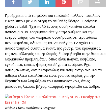
Προέρχεται από τα φύλλα και τα κλαδιά πολλών ποικιλιών
ευκαλύπτου με κυριότερη το αειθαλές δέντρο Eucalyptus
globulus Labill. Έχει πολύ έντονη οσμή και είναι εύκολα
αναγνωρίσιμο. Χρησιμοποιείτε για την ρύθμιση και την
ενεργοποίηση του νευρικού συστήματος σε περιπτώσεις
πονοκεφάλου, αδυναμίας και νευραλγίας. Ενισχύει το
ανοσοποιητικό σύστημα έναντι της γρίπης, του κρυώματος,
της ανεμοβλογιάς και της ιλαράς. Επίσης βοηθά στην θεραπεία
δερματικών προβλημάτων όπως είναι πληγές, κοψίματα,
εγκαύματα, έρπεις, ψείρες και δήγματα εντόμων. Έχει
αντιοξειδωτική, αντιφλεγμονώδη και αντιβακτηριακή. Και το
αιθέριο έλαιο ευκαλύπτου είναι γνωστό κυρίως για την
θεραπεία των λοιμώξεων του αναπνευστικού, όπως
μολύνσεις λαιμού, βήχας, καταρροή, ιγμορίτιδα και άσθμα.
Αιθέριο Έλαιο Ευκαλύπτου Eucalyptus