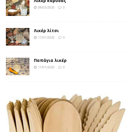
Λικέρ καρύδας
08/03/2020
0
Λικέρ λίτσι
11/01/2020
0
Παπάγια λικέρ
11/01/2020
0