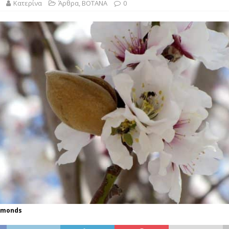
λασικό της Ελληνικής Κουζίνας Βουτηγμένο στην Παράδοση”
Κατερίνα
Άρθρα
,
ΒΟΤΑΝΑ
0
ΙΝΑ
lmonds