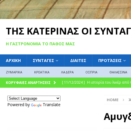
ΤΗΣ ΚΑΤΕΡΙΝΑΣ ΟΙ ΣΥΝΤΑΓ
Η ΓΑΣΤΡΟΝΟΜΙΑ ΤΟ ΠΑΘΟΣ ΜΑΣ
ΑΡΧΙΚΗ
ΣΥΝΤΑΓΕΣ
ΔΙΑΙΤΕΣ
ΠΡΟΤΆΣΕΙΣ
ΖΥΜΑΡΙΚΑ
ΚΡΕΑΤΙΚΑ
ΛΑΔΕΡΑ
ΟΣΠΡΙΑ
ΘΑΛΑΣΣΙΝΑ
[ 11/12/2024 ]
Η ιστορία του λικέρ από
ΚΟΡΥΦΑΙΕΣ ΑΝΑΡΤΗΣΕΙΣ
[ 11/12/2024 ]
Η γλυκιά ιστορία και η 
HOME
σύγχρονη γαστρονομική απόλαυση
Γ
Powered by
Translate
[ 09/12/2024 ]
Γλυκό του κουταλιού : Γλ
Αμυγ
ΓΛΩΣΣΆΡΙΟ