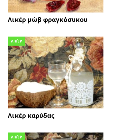
Λικέρ μώβ φραγκόσυκου
ΛΙΚΈΡ
Λικέρ καρύδας
ΛΙΚΈΡ