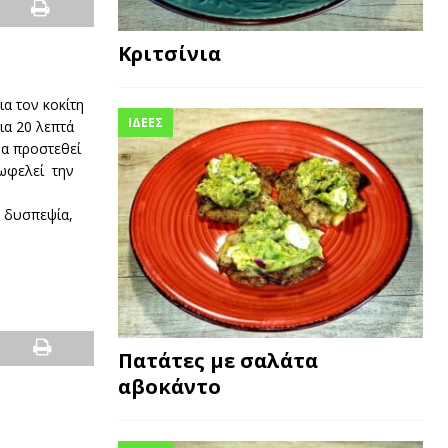
Κριτσίνια
α τον κοκίτη
ΙΔΕΕΣ
ια 20 λεπτά
να προστεθεί
 ωφελεί την
 δυσπεψία,
Πατάτες με σαλάτα
αβοκάντο