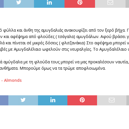
 φύλλα και άνθη της αμυγδαλιάς ανακουφίζει από τον ξερό βήχα. Γι
ν και αφέψημα από φλούδες ( τσάγαλα) αμυγδάλων. Αφού βράσει γ
αλά και πίνεται σέ μικρές δόσεις ( φλιτζανάκια) Στο αφέψημα μπορεί 
ριβές με Αμυγδαλέλαιο ωφελούν στις νευραλγίες. Το Αμυγδαλέλαιο
ά αμύγδαλα με τη φλούδα τους μπορεί να μας προκαλέσουν ναυτία,
ανθήματα. Μπορούμε όμως να τα τρώμε αποφλοιωμένα.