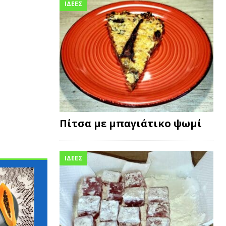
ΙΔΕΕΣ
Πίτσα με μπαγιάτικο ψωμί
ΙΔΕΕΣ
ΓΛΩΣΣΆΡΙΟ
ΓΛΩΣΣΆΡΙΟ