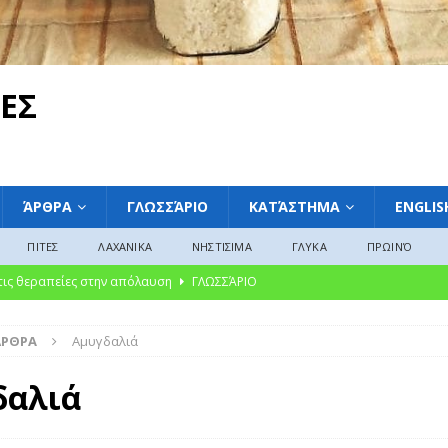
ΕΣ
ΆΡΘΡΑ
ΓΛΩΣΣΆΡΙΟ
ΚΑΤΆΣΤΗΜΑ
ENGLIS
ΠΙΤΕΣ
ΛΑΧΑΝΙΚΑ
ΝΗΣΤΙΣΙΜΑ
ΓΛΥΚΑ
ΠΡΩΙΝΌ
 τις θεραπείες στην απόλαυση
ΓΛΩΣΣΆΡΙΟ
ακαταμάχητη γοητεία των μαρμελάδων: Από την αρχαία συντήρηση στη
ΆΡΘΡΑ
Αμυγδαλιά
ΛΩΣΣΆΡΙΟ
υκές Παραδόσεις από την Ελλάδα, την Ευρώπη και την Αμερική»
δαλιά