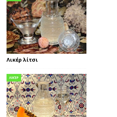
Λικέρ λίτσι
ΛΙΚΈΡ