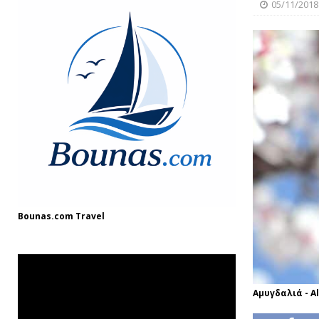
[ 08/12/2024 ]
“Γιουβέτσι: Ένα Ζεστό Κ
05/11/2018
ΓΛΩΣΣΆΡΙΟ
[ 03/08/2025 ]
Fish and Chips
ΘΑΛΑΣΣ
Bounas.com
Travel
Αμυγδαλιά - A