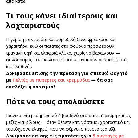
από κάτω.
Τι τους κάνει ιδιαίτερους και
λαχταριστούς
Η γέμιση με ντομάτα και μυρωδικά δίνει φρεσκάδα και
χαρακτήρα, ενώ οι πατάτες στο φούρνο προσφέρουν
τραγανή υφή και ελαφριά γλύκα, χωρίς να βαραίνουν —
συνδυασμός που ικανοποιεί όσους αγαπούν γεύσεις ζεστές
και αληθινές.
Δοκιμάστε επίσης την πρόταση για σπιτικό φαγητό
με
Πελτές με πιπεριές και κρεμμύδια
— θα σας
εκπλήξει η νοστιμιά!
Πότε να τους απολαύσετε
Ιδανικοί για μεσημεριανό ή βραδινό στο σπίτι, ή ακόμη και ως
μεζές για φίλους — όταν θέλετε κάτι νόστιμο, χορταστικό και
ταυτόχρονα ελαφρύ, που να φέρνει σπίτι στο τραπέζι.
Δοκιμάστε επίσης τις προτάσεις για
5 συνταγές με