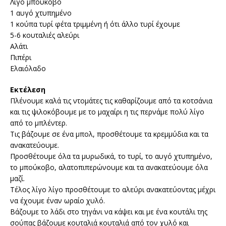
Λίγο μπούκοβο
1 αυγό χτυπημένο
1 κούπα τυρί φέτα τριμμένη ή ότι άλλο τυρί έχουμε
5-6 κουταλιές αλεύρι
Αλάτι
Πιπέρι
Ελαιόλαδο
Εκτέλεση
Πλένουμε καλά τις ντομάτες τις καθαρίζουμε από τα κοτσάνια
και τις ψιλοκόβουμε με το μαχαίρι η τις περνάμε πολύ λίγο
από το μπλέντερ.
Τις βάζουμε σε ένα μπολ, προσθέτουμε τα κρεμμύδια και τα
ανακατεύουμε.
Προσθέτουμε όλα τα μυρωδικά, το τυρί, το αυγό χτυπημένο,
το μπούκοβο, αλατοπιπερώνουμε και τα ανακατεύουμε όλα
μαζί.
Τέλος λίγο λίγο προσθέτουμε το αλεύρι ανακατεύοντας μέχρι
να έχουμε έναν ωραίο χυλό.
Βάζουμε το λάδι στο τηγάνι να κάψει και με ένα κουτάλι της
σούπας βάζουμε κουταλιά κουταλιά από τον χυλό και