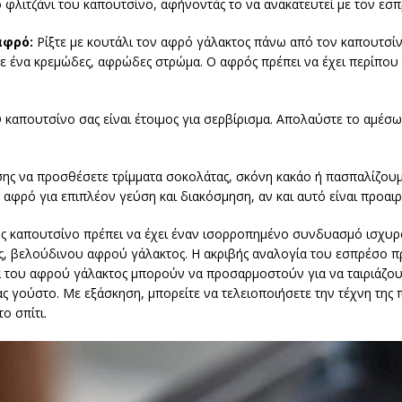
 φλιτζάνι του καπουτσίνο, αφήνοντάς το να ανακατευτεί με τον εσπ
αφρό:
Ρίξτε με κουτάλι τον αφρό γάλακτος πάνω από τον καπουτσίν
 ένα κρεμώδες, αφρώδες στρώμα. Ο αφρός πρέπει να έχει περίπου 
 καπουτσίνο σας είναι έτοιμος για σερβίρισμα. Απολαύστε το αμέσω
σης να προσθέσετε τρίμματα σοκολάτας, σκόνη κακάο ή πασπαλίζουμ
αφρό για επιπλέον γεύση και διακόσμηση, αν και αυτό είναι προαιρ
ς καπουτσίνο πρέπει να έχει έναν ισορροπημένο συνδυασμό ισχυ
ς, βελούδινου αφρού γάλακτος. Η ακριβής αναλογία του εσπρέσο π
τα του αφρού γάλακτος μπορούν να προσαρμοστούν για να ταιριάζου
 γούστο. Με εξάσκηση, μπορείτε να τελειοποιήσετε την τέχνη της
ο σπίτι.