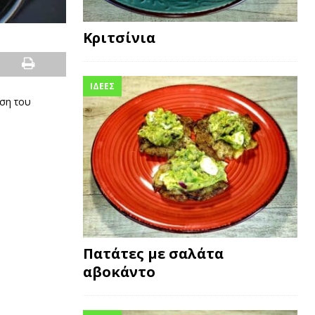
Κριτσίνια
ΙΔΕΕΣ
άση του
Πατάτες με σαλάτα
αβοκάντο