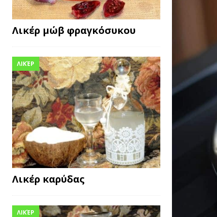
Λικέρ μώβ φραγκόσυκου
ΛΙΚΈΡ
Λικέρ καρύδας
ΛΙΚΈΡ