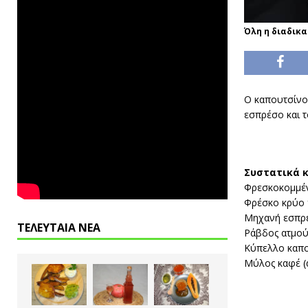
Όλη η διαδικα
Ο καπουτσίνο 
εσπρέσο και 
Συστατικά κ
Φρεσκοκομμέν
Φρέσκο κρύο 
Μηχανή εσπρέ
ΤΕΛΕΥΤΑΙΑ ΝΕΑ
Ράβδος ατμού 
Κύπελλο καπ
Μύλος καφέ (