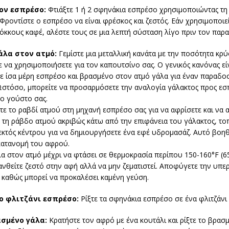
ον εσπρέσο:
Φτιάξτε 1 ή 2 σφηνάκια εσπρέσο χρησιμοποιώντας τη
Φροντίστε ο εσπρέσο να είναι φρέσκος και ζεστός. Εάν χρησιμοποιε
κκους καφέ, αλέστε τους σε μια λεπτή σύσταση λίγο πριν τον παρ
άλα στον ατμό:
Γεμίστε μια μεταλλική κανάτα με την ποσότητα κρ
 να χρησιμοποιήσετε για τον καπουτσίνο σας. Ο γενικός κανόνας εί
ε ίσα μέρη εσπρέσο και βρασμένο στον ατμό γάλα για έναν παραδο
Ωστόσο, μπορείτε να προσαρμόσετε την αναλογία γάλακτος προς ε
ο γούστο σας.
ε το ραβδί ατμού στη μηχανή εσπρέσο σας για να αφρίσετε και να α
 τη ράβδο ατμού ακριβώς κάτω από την επιφάνεια του γάλακτος, τ
εκτός κέντρου για να δημιουργήσετε ένα εφέ υδρομασάζ. Αυτό βοη
ατανομή του αφρού.
α στον ατμό μέχρι να φτάσει σε θερμοκρασία περίπου 150-160°F (6
ανθείτε ζεστό στην αφή αλλά να μην ζεματιστεί. Αποφύγετε την υπ
 καθώς μπορεί να προκαλέσει καμένη γεύση.
ο φλιτζάνι εσπρέσο:
Ρίξτε τα σφηνάκια εσπρέσο σε ένα φλιτζάνι
ασμένο γάλα:
Κρατήστε τον αφρό με ένα κουτάλι και ρίξτε το βρασ