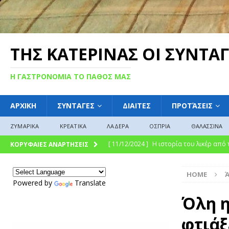
ΤΗΣ ΚΑΤΕΡΙΝΑΣ ΟΙ ΣΥΝΤΑΓ
Η ΓΑΣΤΡΟΝΟΜΙΑ ΤΟ ΠΑΘΟΣ ΜΑΣ
ΑΡΧΙΚΗ
ΣΥΝΤΑΓΕΣ
ΔΙΑΙΤΕΣ
ΠΡΟΤΆΣΕΙΣ
ΖΥΜΑΡΙΚΑ
ΚΡΕΑΤΙΚΑ
ΛΑΔΕΡΑ
ΟΣΠΡΙΑ
ΘΑΛΑΣΣΙΝΑ
[ 11/12/2024 ]
Η ιστορία του λικέρ από
ΚΟΡΥΦΑΙΕΣ ΑΝΑΡΤΗΣΕΙΣ
[ 11/12/2024 ]
Η γλυκιά ιστορία και η 
HOME
σύγχρονη γαστρονομική απόλαυση
Γ
Powered by
Translate
[ 09/12/2024 ]
Γλυκό του κουταλιού : Γλ
Όλη η
ΓΛΩΣΣΆΡΙΟ
φτιάξ