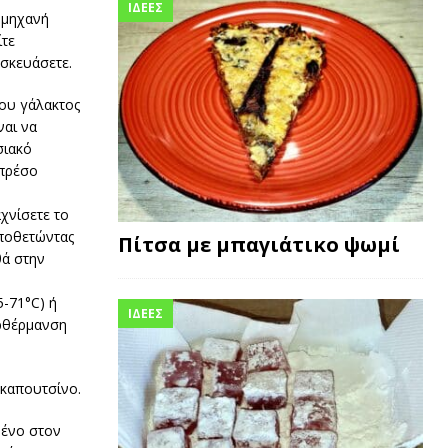
ΙΔΕΕΣ
 μηχανή
ίτε
ασκευάσετε.
ύου γάλακτος
ναι να
σιακό
σπρέσο
χνίσετε το
οποθετώντας
Πίτσα με μπαγιάτικο ψωμί
θά στην
5-71°C) ή
ΙΔΕΕΣ
ερθέρμανση
 καπουτσίνο.
μένο στον