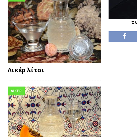
Όλ
Λικέρ λίτσι
ΛΙΚΈΡ