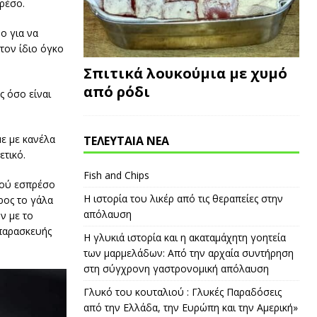
ρέσο.
ο για να
τον ίδιο όγκο
Σπιτικά λουκούμια με χυμό
από ρόδι
ς όσο είναι
ε με κανέλα
ΤΕΛΕΥΤΑΙΑ ΝΕΑ
ετικό.
Fish and Chips
ρού εσπρέσο
Η ιστορία του λικέρ από τις θεραπείες στην
ρος το γάλα
απόλαυση
ν με το
 παρασκευής
Η γλυκιά ιστορία και η ακαταμάχητη γοητεία
των μαρμελάδων: Από την αρχαία συντήρηση
στη σύγχρονη γαστρονομική απόλαυση
Γλυκό του κουταλιού : Γλυκές Παραδόσεις
από την Ελλάδα, την Ευρώπη και την Αμερική»