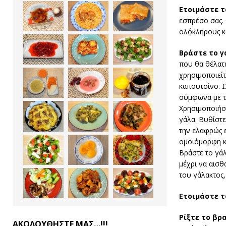
Ετοιμάστε τ
εσπρέσο σας. 
ολόκληρους κό
Βράστε το γ
που θα θέλατε
χρησιμοποιείτ
καπουτσίνο. 
σύμφωνα με τ
Χρησιμοποιήστ
γάλα. Βυθίστε
την ελαφρώς 
ομοιόμορφη κ
Βράστε το γάλ
μέχρι να αισθ
του γάλακτος,
Ετοιμάστε τ
Ρίξτε το βρ
ΑΚΟΛΟΥΘΗΣΤΕ ΜΑΣ…!!!