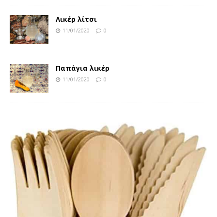
Λικέρ λίτσι
11/01/2020
0
Παπάγια λικέρ
11/01/2020
0