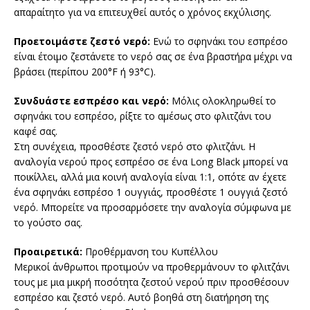
απαραίτητο για να επιτευχθεί αυτός ο χρόνος εκχύλισης.
Προετοιμάστε ζεστό νερό:
Ενώ το σφηνάκι του εσπρέσο
είναι έτοιμο ζεστάνετε το νερό σας σε ένα βραστήρα μέχρι να
βράσει (περίπου 200°F ή 93°C).
Συνδυάστε εσπρέσο και νερό:
Μόλις ολοκληρωθεί το
σφηνάκι του εσπρέσο, ρίξτε το αμέσως στο φλιτζάνι του
καφέ σας.
Στη συνέχεια, προσθέστε ζεστό νερό στο φλιτζάνι. Η
αναλογία νερού προς εσπρέσο σε ένα Long Black μπορεί να
ποικίλλει, αλλά μια κοινή αναλογία είναι 1:1, οπότε αν έχετε
ένα σφηνάκι εσπρέσο 1 ουγγιάς, προσθέστε 1 ουγγιά ζεστό
νερό. Μπορείτε να προσαρμόσετε την αναλογία σύμφωνα με
το γούστο σας.
Προαιρετικά:
Προθέρμανση του Κυπέλλου
Μερικοί άνθρωποι προτιμούν να προθερμάνουν το φλιτζάνι
τους με μια μικρή ποσότητα ζεστού νερού πριν προσθέσουν
εσπρέσο και ζεστό νερό. Αυτό βοηθά στη διατήρηση της