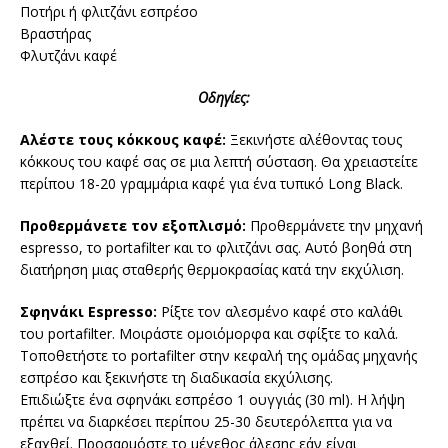
Ποτήρι ή φλιτζάνι εσπρέσο
Βραστήρας
Φλυτζάνι καφέ
Οδηγίες:
Αλέστε τους κόκκους καφέ:
Ξεκινήστε αλέθοντας τους
κόκκους του καφέ σας σε μια λεπτή σύσταση. Θα χρειαστείτε
περίπου 18-20 γραμμάρια καφέ για ένα τυπικό Long Black.
Προθερμάνετε τον εξοπλισμό:
Προθερμάνετε την μηχανή
espresso, το portafilter και το φλιτζάνι σας. Αυτό βοηθά στη
διατήρηση μιας σταθερής θερμοκρασίας κατά την εκχύλιση.
Σφηνάκι Espresso:
Ρίξτε τον αλεσμένο καφέ στο καλάθι
του portafilter. Μοιράστε ομοιόμορφα και σφίξτε το καλά.
Τοποθετήστε το portafilter στην κεφαλή της ομάδας μηχανής
εσπρέσο και ξεκινήστε τη διαδικασία εκχύλισης.
Επιδιώξτε ένα σφηνάκι εσπρέσο 1 ουγγιάς (30 ml). Η λήψη
πρέπει να διαρκέσει περίπου 25-30 δευτερόλεπτα για να
εξαχθεί. Προσαρμόστε το μέγεθος άλεσης εάν είναι