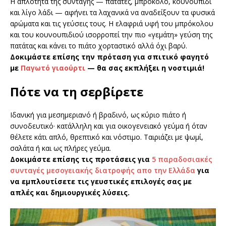
Η απλότητα της συνταγής — πατάτες, μπρόκολο, κουνουπίδι
και λίγο λάδι — αφήνει τα λαχανικά να αναδείξουν τα φυσικά
αρώματα και τις γεύσεις τους. Η ελαφριά υφή του μπρόκολου
και του κουνουπιδιού ισορροπεί την πιο «γεμάτη» γεύση της
πατάτας και κάνει το πιάτο χορταστικό αλλά όχι βαρύ.
Δοκιμάστε επίσης την πρόταση για σπιτικό φαγητό
με
Παγωτό γιαούρτι
— θα σας εκπλήξει η νοστιμιά!
Πότε να τη σερβίρετε
Ιδανική για μεσημεριανό ή βραδινό, ως κύριο πιάτο ή
συνοδευτικό· κατάλληλη και για οικογενειακό γεύμα ή όταν
θέλετε κάτι απλό, θρεπτικό και νόστιμο. Ταιριάζει με ψωμί,
σαλάτα ή και ως πλήρες γεύμα.
Δοκιμάστε επίσης τις προτάσεις για
5 παραδοσιακές
συνταγές μεσογειακής διατροφής απο την Ελλάδα
για
να εμπλουτίσετε τις γευστικές επιλογές σας με
απλές και δημιουργικές λύσεις.