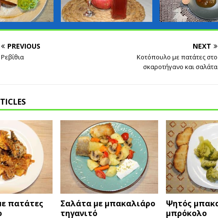
PREVIOUS
NEXT
Ρεβίθια
Κοτόπουλο με πατάτες στο
σκαροτήγανο και σαλάτα
TICLES
με πατάτες
Σαλάτα με μπακαλιάρο
Ψητός μπακα
ο
τηγανιτό
μπρόκολο