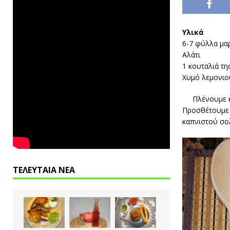
Υλικά
6-7 φύλλα μα
Αλάτι
1 κουταλιά τη
Χυμό λεμονιο
Πλένουμε κ
Προσθέτουμε λ
καπνιστού σο
ΤΕΛΕΥΤΑΙΑ ΝΕΑ