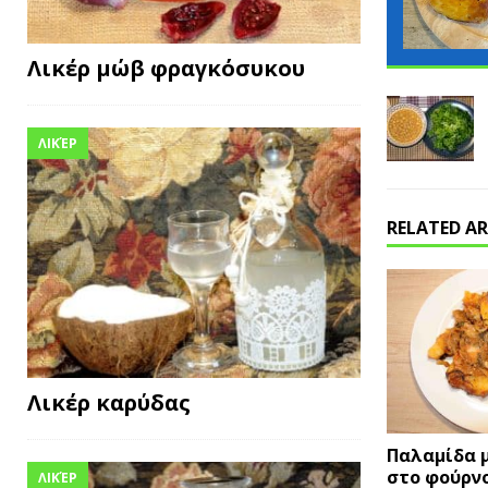
Λικέρ μώβ φραγκόσυκου
ΛΙΚΈΡ
RELATED AR
Λικέρ καρύδας
Παλαμίδα 
στο φούρν
ΛΙΚΈΡ