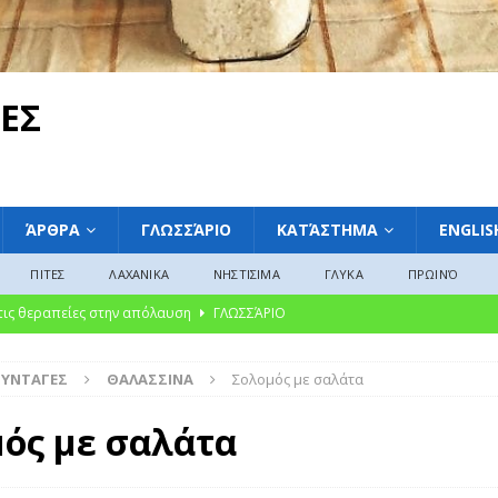
ΕΣ
ΆΡΘΡΑ
ΓΛΩΣΣΆΡΙΟ
ΚΑΤΆΣΤΗΜΑ
ENGLIS
ΠΙΤΕΣ
ΛΑΧΑΝΙΚΑ
ΝΗΣΤΙΣΙΜΑ
ΓΛΥΚΑ
ΠΡΩΙΝΌ
 τις θεραπείες στην απόλαυση
ΓΛΩΣΣΆΡΙΟ
ακαταμάχητη γοητεία των μαρμελάδων: Από την αρχαία συντήρηση στη
ΣΥΝΤΑΓΕΣ
ΘΑΛΑΣΣΙΝΑ
Σολομός με σαλάτα
ΛΩΣΣΆΡΙΟ
υκές Παραδόσεις από την Ελλάδα, την Ευρώπη και την Αμερική»
ός με σαλάτα