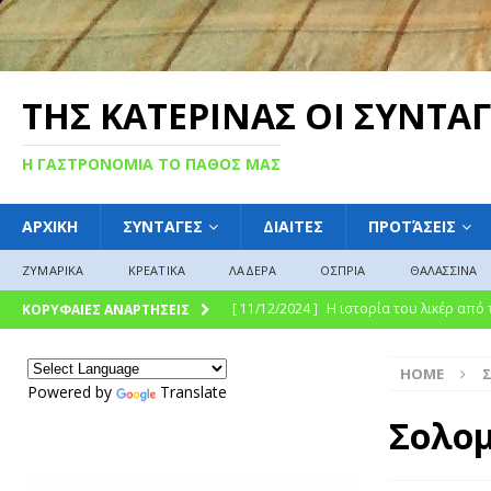
ΤΗΣ ΚΑΤΕΡΙΝΑΣ ΟΙ ΣΥΝΤΑΓ
Η ΓΑΣΤΡΟΝΟΜΙΑ ΤΟ ΠΑΘΟΣ ΜΑΣ
ΑΡΧΙΚΗ
ΣΥΝΤΑΓΕΣ
ΔΙΑΙΤΕΣ
ΠΡΟΤΆΣΕΙΣ
ΖΥΜΑΡΙΚΑ
ΚΡΕΑΤΙΚΑ
ΛΑΔΕΡΑ
ΟΣΠΡΙΑ
ΘΑΛΑΣΣΙΝΑ
[ 11/12/2024 ]
Η ιστορία του λικέρ από
ΚΟΡΥΦΑΙΕΣ ΑΝΑΡΤΗΣΕΙΣ
[ 11/12/2024 ]
Η γλυκιά ιστορία και η 
HOME
σύγχρονη γαστρονομική απόλαυση
Γ
Powered by
Translate
[ 09/12/2024 ]
Γλυκό του κουταλιού : Γλ
Σολομ
ΓΛΩΣΣΆΡΙΟ