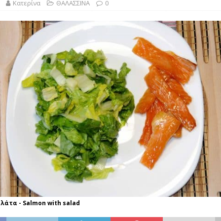
λασικό της Ελληνικής Κουζίνας Βουτηγμένο στην Παράδοση”
Κατερίνα
ΘΑΛΑΣΣΙΝΑ
0
ΙΝΑ
λάτα - Salmon with salad