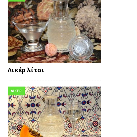
Λικέρ λίτσι
ΛΙΚΈΡ