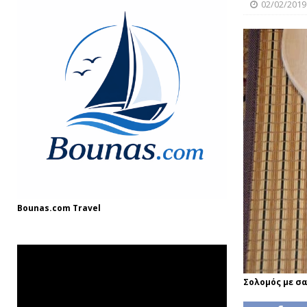
[ 08/12/2024 ]
“Γιουβέτσι: Ένα Ζεστό Κ
02/02/2019
ΓΛΩΣΣΆΡΙΟ
[ 03/08/2025 ]
Fish and Chips
ΘΑΛΑΣΣ
Bounas.com
Travel
Σολομός με σα