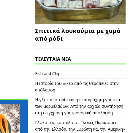
Σπιτικά λουκούμια με χυμό
από ρόδι
ΤΕΛΕΥΤΑΙΑ ΝΕΑ
Fish and Chips
Η ιστορία του λικέρ από τις θεραπείες στην
απόλαυση
Η γλυκιά ιστορία και η ακαταμάχητη γοητεία
των μαρμελάδων: Από την αρχαία συντήρηση
ΓΛΩΣΣΆΡΙΟ
ΓΛΩΣΣΆΡΙΟ
στη σύγχρονη γαστρονομική απόλαυση
Γλυκό του κουταλιού : Γλυκές Παραδόσεις
από την Ελλάδα, την Ευρώπη και την Αμερική»