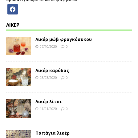
ΛΙΚΕΡ
Λικέρ μώβ φραγκόσυκου
07/10/2020
0
Λικέρ καρύδας
08/03/2020
0
Λικέρ λίτσι
11/01/2020
0
Παπάγια λικέρ