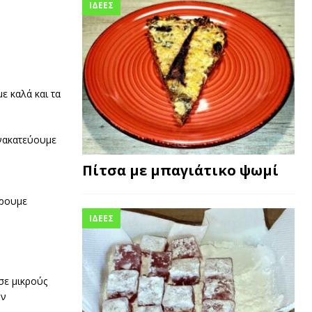
ΙΔΕΕΣ
ε καλά και τα
.
ανακατεύουμε
Πίτσα με μπαγιάτικο ψωμί
ίρουμε
ΙΔΕΕΣ
σε μικρούς
υν