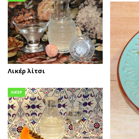
Λικέρ λίτσι
ΛΙΚΈΡ