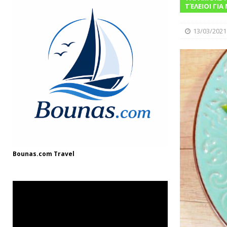
[ 08/12/2024 ]
“Γιουβέτσι: Ένα Ζεστό Κ
ΤΈΛΕΙΟΙ ΓΙΑ
ΓΛΩΣΣΆΡΙΟ
13/03/2021
[ 03/08/2025 ]
Fish and Chips
ΘΑΛΑΣΣ
Bounas.com
Travel