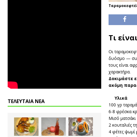
Ταραμοκεφτέ
Τι είνα
Οι ταραμοκεφτ
δυόσμο — συν
τους είναι αφ
χαρακτήρα.
Δοκιμάστε 
ακόμη παραδ
Υλικά
ΤΕΛΕΥΤΑΙΑ ΝΕΑ
100 γρ ταραμ
6-8 φρέσκα κ
Μισό ματσάκι
2 κουταλιές 
4 φέτες ψωμί 