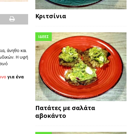
Κριτσίνια
ΙΔΕΕΣ
ια, άνηθο και
ωδικών. Η υφή
σινό
ρνο
για ένα
Πατάτες με σαλάτα
αβοκάντο