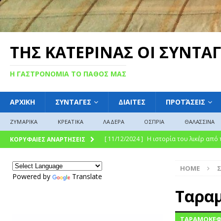
ΤΗΣ ΚΑΤΕΡΙΝΑΣ ΟΙ ΣΥΝΤΑΓ
Η ΓΑΣΤΡΟΝΟΜΙΑ ΤΟ ΠΑΘΟΣ ΜΑΣ
ΑΡΧΙΚΗ
ΣΥΝΤΑΓΕΣ
ΔΙΑΙΤΕΣ
ΠΡΟΤΆΣΕΙΣ
ΖΥΜΑΡΙΚΑ
ΚΡΕΑΤΙΚΑ
ΛΑΔΕΡΑ
ΟΣΠΡΙΑ
ΘΑΛΑΣΣΙΝΑ
[ 11/12/2024 ]
Η ιστορία του λικέρ από
ΚΟΡΥΦΑΙΕΣ ΑΝΑΡΤΗΣΕΙΣ
[ 11/12/2024 ]
Η γλυκιά ιστορία και η 
HOME
σύγχρονη γαστρονομική απόλαυση
Γ
Powered by
Translate
[ 09/12/2024 ]
Γλυκό του κουταλιού : Γλ
Ταρα
ΓΛΩΣΣΆΡΙΟ
ΤΑΡΑΜΟΚΕΦΤ