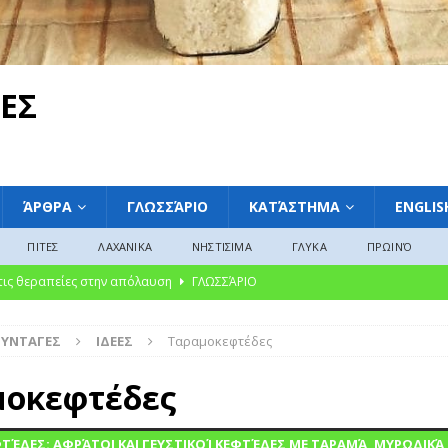
ΕΣ
ΆΡΘΡΑ
ΓΛΩΣΣΆΡΙΟ
ΚΑΤΆΣΤΗΜΑ
ENGLIS
ΠΙΤΕΣ
ΛΑΧΑΝΙΚΑ
ΝΗΣΤΙΣΙΜΑ
ΓΛΥΚΑ
ΠΡΩΙΝΌ
 τις θεραπείες στην απόλαυση
ΓΛΩΣΣΆΡΙΟ
ακαταμάχητη γοητεία των μαρμελάδων: Από την αρχαία συντήρηση στη
ΣΥΝΤΑΓΕΣ
ΙΔΕΕΣ
Ταραμοκεφτέδες
ΛΩΣΣΆΡΙΟ
υκές Παραδόσεις από την Ελλάδα, την Ευρώπη και την Αμερική»
μοκεφτέδες
ΈΔΕΣ: ΑΦΡΆΤΟΙ ΚΑΙ ΓΕΥΣΤΙΚΟΊ ΚΕΦΤΈΔΕΣ ΜΕ ΤΑΡΑΜΆ, ΜΥΡΩΔΙΚΆ