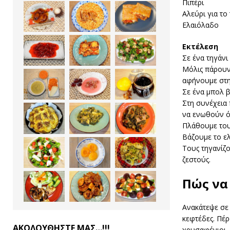
Πιπέρι
Αλεύρι για το
Ελαιόλαδο
Εκτέλεση
Σε ένα τηγάνι
Μόλις πάρουν 
αφήνουμε στη
Σε ένα μπολ β
Στη συνέχεια 
να ενωθούν όλ
Πλάθουμε του
Βάζουμε το ελ
Τους τηγανίζο
ζεστούς.
Πώς να
Ανακάτεψε σε 
κεφτέδες. Πέρ
ΑΚΟΛΟΥΘΗΣΤΕ ΜΑΣ…!!!
χρυσαφένιοι 