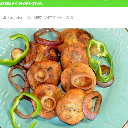
λασικό της Ελληνικής Κουζίνας Βουτηγμένο στην Παράδοση”
 ΜΕΖΕΔΆΚΙ Ή ΟΡΕΚΤΙΚΌ.
Κατερίνα
ΙΔΕΕΣ
,
ΝΗΣΤΙΣΙΜΑ
0
ΙΝΑ