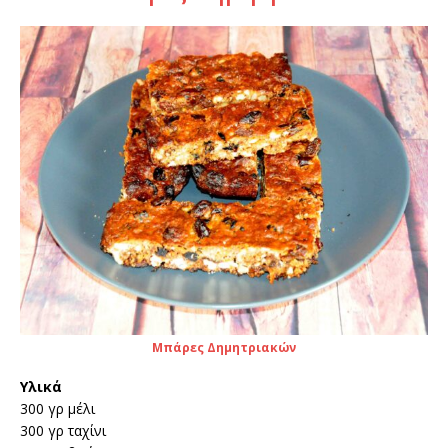
Μπάρες Δημητριακών
Υλικά
300 γρ μέλι
300 γρ ταχίνι