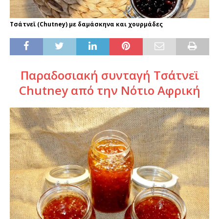
Τσάτνεϊ (Chutney) με δαμάσκηνα και χουρμάδες
Παραδοσιακή συνταγή Τσάτνεϊ
Chutney από την Νότιο Αφρική