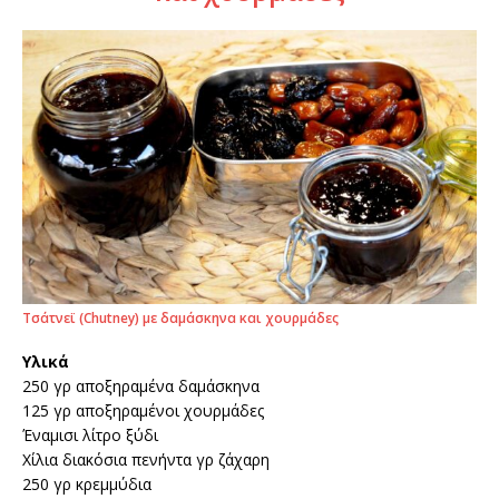
Τσάτνεϊ (Chutney) με δαμάσκηνα και χουρμάδες
Υλικά
250 γρ αποξηραμένα δαμάσκηνα
125 γρ αποξηραμένοι χουρμάδες
Έναμισι λίτρο ξύδι
Χίλια διακόσια πενήντα γρ ζάχαρη
250 γρ κρεμμύδια