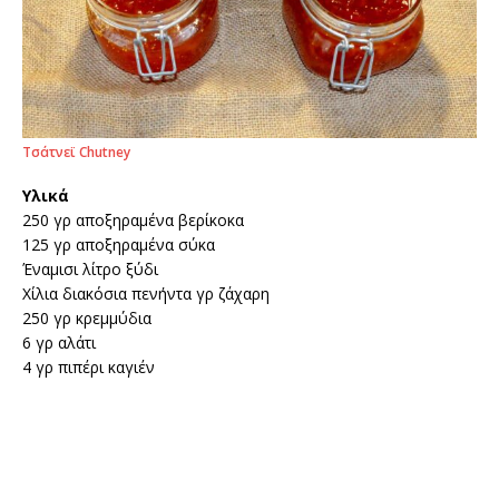
Τσάτνεϊ Chutney
Υλικά
250 γρ αποξηραμένα βερίκοκα
125 γρ αποξηραμένα σύκα
Έναμισι λίτρο ξύδι
Χίλια διακόσια πενήντα γρ ζάχαρη
250 γρ κρεμμύδια
6 γρ αλάτι
4 γρ πιπέρι καγιέν