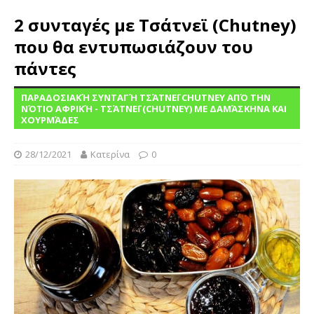
2 συνταγές με Τσάτνεϊ (Chutney)
που θα εντυπωσιάζουν του
πάντες
ΠΑΡΑΔΟΣΙΑΚΉ ΣΥΝΤΑΓΉ ΤΣΆΤΝΕΪ CHUTNEY ΑΠΌ ΤΗΝ
ΝΌΤΙΟ ΑΦΡΙΚΉ - ΤΣΆΤΝΕΪ (CHUTNEY) ΜΕ ΔΑΜΆΣΚΗΝΑ ΚΑΙ
ΧΟΥΡΜΆΔΕΣ
28/12/2021
Κατερίνα
0