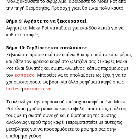
Μόλις ακούσετε το σφύριγμα, αφαιρέστε το Moka Pot από
την πηγή θερμότητας. Προσοχή γιατί θα είναι πολυ καυτό.
Βήμα 9: Αφήστε το να ξεκουραστεί
Αφήστε το Moka Pot να καθίσει για ένα-δύο λεπτά για να
καθίσει ο καφές.
Βήμα 10: Σερβίρετε και απολαύστε
Ξεβιδώστε προσεκτικά τον επάνω θάλαμο από το κάτω μέρος
και ρίξτε τον φρέσκο καφέ στο φλιτζάνι σας. Ο καφές Moka
Pot είναι δυνατός και συμπυκνωμένος, κάπως παρόμοιος με
τον
εσπρέσο
. Μπορείτε να το απολαύσετε ως έχει ή να το
χρησιμοποιήσετε ως βάση για άλλα ροφήματα καφέ όπως
lattes
ή
καπουτσίνο
.
Το κλειδί για την παρασκευή υπέροχου καφέ με ένα Moka
Pot είναι η χρήση κόκκων καφέ υψηλής ποιότητας, η άλεση
τους με τη σωστή συνοχή και η διατήρηση της σωστής
αναλογίας νερού προς καφέ. Πειραματιστείτε με αυτές τις
μεταβλητές για να προσαρμόσετε το ρόφημά σας στην
επιθυμητή γεύση.