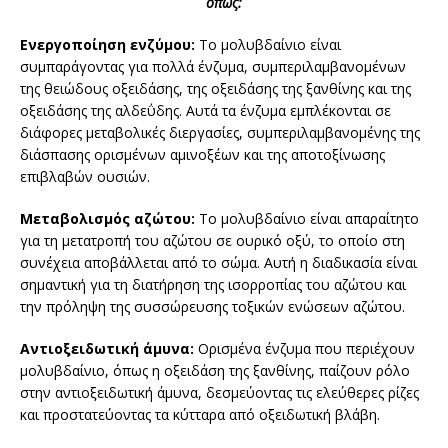
όπως:
Ενεργοποίηση ενζύμου:
Το μολυβδαίνιο είναι
συμπαράγοντας για πολλά ένζυμα, συμπεριλαμβανομένων
της θειώδους οξειδάσης, της οξειδάσης της ξανθίνης και της
οξειδάσης της αλδεΰδης. Αυτά τα ένζυμα εμπλέκονται σε
διάφορες μεταβολικές διεργασίες, συμπεριλαμβανομένης της
διάσπασης ορισμένων αμινοξέων και της αποτοξίνωσης
επιβλαβών ουσιών.
Μεταβολισμός αζώτου:
Το μολυβδαίνιο είναι απαραίτητο
για τη μετατροπή του αζώτου σε ουρικό οξύ, το οποίο στη
συνέχεια αποβάλλεται από το σώμα. Αυτή η διαδικασία είναι
σημαντική για τη διατήρηση της ισορροπίας του αζώτου και
την πρόληψη της συσσώρευσης τοξικών ενώσεων αζώτου.
Αντιοξειδωτική άμυνα:
Ορισμένα ένζυμα που περιέχουν
μολυβδαίνιο, όπως η οξειδάση της ξανθίνης, παίζουν ρόλο
στην αντιοξειδωτική άμυνα, δεσμεύοντας τις ελεύθερες ρίζες
και προστατεύοντας τα κύτταρα από οξειδωτική βλάβη.