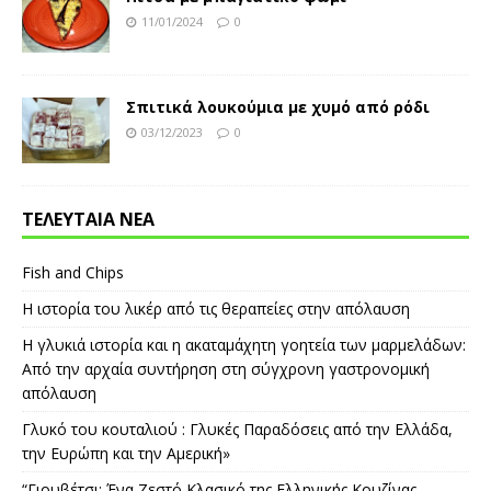
11/01/2024
0
Σπιτικά λουκούμια με χυμό από ρόδι
03/12/2023
0
ΤΕΛΕΥΤΑΙΑ ΝΕΑ
Fish and Chips
Η ιστορία του λικέρ από τις θεραπείες στην απόλαυση
Η γλυκιά ιστορία και η ακαταμάχητη γοητεία των μαρμελάδων:
Από την αρχαία συντήρηση στη σύγχρονη γαστρονομική
απόλαυση
Γλυκό του κουταλιού : Γλυκές Παραδόσεις από την Ελλάδα,
την Ευρώπη και την Αμερική»
“Γιουβέτσι: Ένα Ζεστό Κλασικό της Ελληνικής Κουζίνας