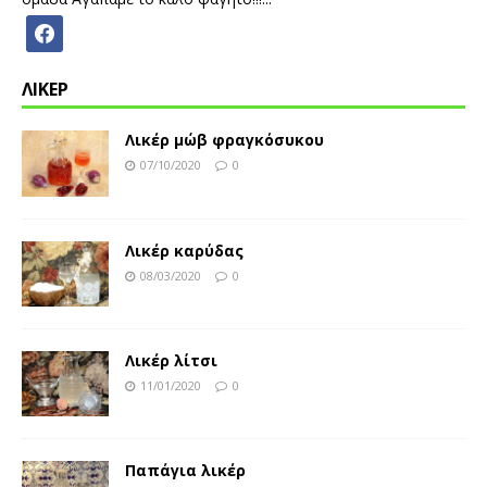
ΛΙΚΕΡ
Λικέρ μώβ φραγκόσυκου
07/10/2020
0
Λικέρ καρύδας
08/03/2020
0
Λικέρ λίτσι
11/01/2020
0
Παπάγια λικέρ