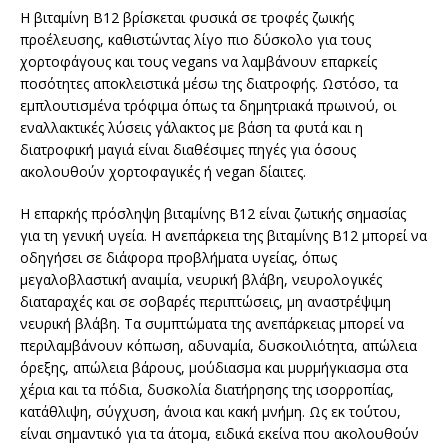
Η βιταμίνη Β12 βρίσκεται φυσικά σε τροφές ζωικής
προέλευσης, καθιστώντας λίγο πιο δύσκολο για τους
χορτοφάγους και τους vegans να λαμβάνουν επαρκείς
ποσότητες αποκλειστικά μέσω της διατροφής. Ωστόσο, τα
εμπλουτισμένα τρόφιμα όπως τα δημητριακά πρωινού, οι
εναλλακτικές λύσεις γάλακτος με βάση τα φυτά και η
διατροφική μαγιά είναι διαθέσιμες πηγές για όσους
ακολουθούν χορτοφαγικές ή vegan δίαιτες.
Η επαρκής πρόσληψη βιταμίνης Β12 είναι ζωτικής σημασίας
για τη γενική υγεία. Η ανεπάρκεια της βιταμίνης Β12 μπορεί να
οδηγήσει σε διάφορα προβλήματα υγείας, όπως
μεγαλοβλαστική αναιμία, νευρική βλάβη, νευρολογικές
διαταραχές και σε σοβαρές περιπτώσεις, μη αναστρέψιμη
νευρική βλάβη. Τα συμπτώματα της ανεπάρκειας μπορεί να
περιλαμβάνουν κόπωση, αδυναμία, δυσκοιλιότητα, απώλεια
όρεξης, απώλεια βάρους, μούδιασμα και μυρμήγκιασμα στα
χέρια και τα πόδια, δυσκολία διατήρησης της ισορροπίας,
κατάθλιψη, σύγχυση, άνοια και κακή μνήμη. Ως εκ τούτου,
είναι σημαντικό για τα άτομα, ειδικά εκείνα που ακολουθούν