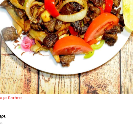
ι με Πατάτες
άρι
ρι