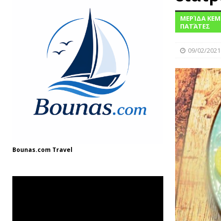
ΓΛΩΣΣΆΡΙΟ
ΜΕΡΊΔΑ ΚΕΜ
[ 03/08/2025 ]
Fish and Chips
ΘΑΛΑΣΣ
ΠΑΤΆΤΕΣ
[ 11/12/2024 ]
Η ιστορία του λικέρ από
09/02/2021
Bounas.com
Travel