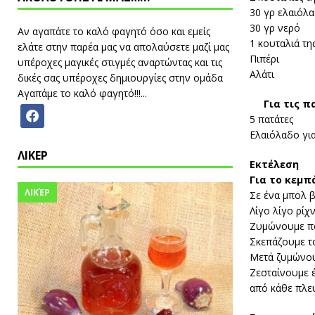
30 γρ ελαιόλ
30 γρ νερό
Αν αγαπάτε το καλό φαγητό όσο και εμείς
1 κουταλιά τη
ελάτε στην παρέα μας να απολαύσετε μαζί μας
Πιπέρι
υπέροχες μαγικές στιγμές αναρτώντας και τις
Αλάτι
δικές σας υπέροχες δημιουργίες στην ομάδα
Αγαπάμε το καλό φαγητό!!!...
Για τις π
5 πατάτες
Ελαιόλαδο για
ΛΙΚΕΡ
Εκτέλεση
Για το κεμπ
ΛΙΚΈΡ
Σε ένα μπολ β
Λίγο λίγο ρίχ
Ζυμώνουμε πολ
Σκεπάζουμε το
Μετά ζυμώνου
Ζεσταίνουμε έ
από κάθε πλε