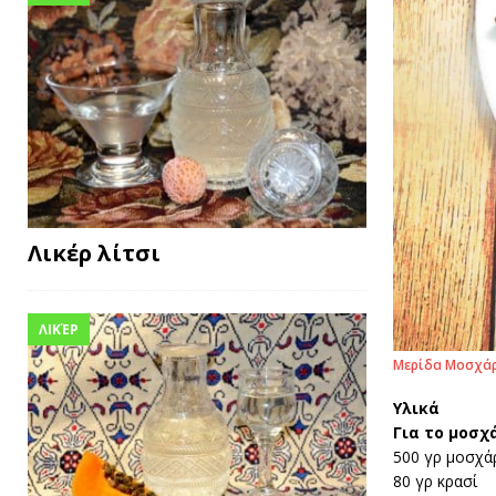
Λικέρ λίτσι
ΛΙΚΈΡ
Μερίδα Μοσχάρ
Υλικά
Για το μοσχ
500 γρ μοσχά
80 γρ κρασί