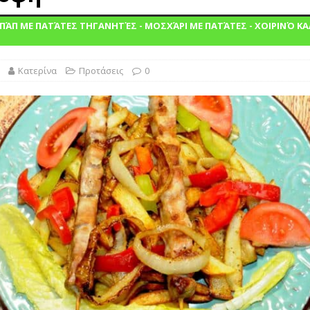
ΠΆΠ ΜΕ ΠΑΤΆΤΕΣ ΤΗΓΑΝΗΤΈΣ - ΜΟΣΧΆΡΙ ΜΕ ΠΑΤΆΤΕΣ - ΧΟΙΡΙΝΌ ΚΑ
ΙΝΑ
 τις θεραπείες στην απόλαυση
ΓΛΩΣΣΆΡΙΟ
Κατερίνα
Προτάσεις
0