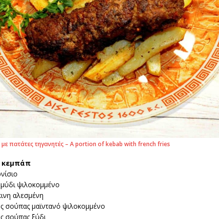
ε πατάτες τηγανητές – A portion of kebab with french fries
ο κεμπάπ
ρνίσιο
μμύδι ψιλοκομμένο
κινη αλεσμένη
ης σούπας μαϊντανό ψιλοκομμένο
ης σούπας ξύδι