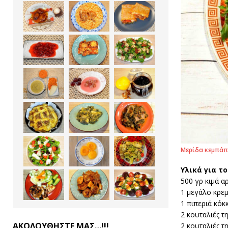
Μερίδα κεμπάπ μ
Υλικά
για τ
500 γρ κιμά α
1 μεγάλο κρε
1 πιπεριά κόκ
2 κουταλιές τ
ΑΚΟΛΟΥΘΗΣΤΕ ΜΑΣ…!!!
2 κουταλιές τ