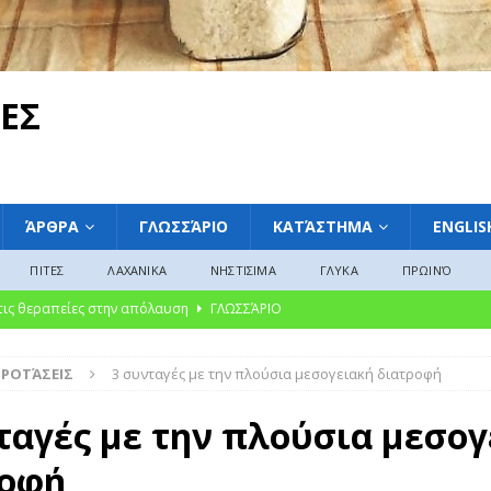
ΕΣ
ΆΡΘΡΑ
ΓΛΩΣΣΆΡΙΟ
ΚΑΤΆΣΤΗΜΑ
ENGLIS
ΠΙΤΕΣ
ΛΑΧΑΝΙΚΑ
ΝΗΣΤΙΣΙΜΑ
ΓΛΥΚΑ
ΠΡΩΙΝΌ
ακαταμάχητη γοητεία των μαρμελάδων: Από την αρχαία συντήρηση στη
ΛΩΣΣΆΡΙΟ
ΠΡΟΤΆΣΕΙΣ
3 συνταγές με την πλούσια μεσογειακή διατροφή
υκές Παραδόσεις από την Ελλάδα, την Ευρώπη και την Αμερική»
ταγές με την πλούσια μεσογ
λασικό της Ελληνικής Κουζίνας Βουτηγμένο στην Παράδοση”
ροφή