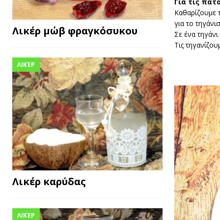
Για τις πατ
Καθαρίζουμε τ
για το τηγάνισ
Λικέρ μώβ φραγκόσυκου
Σε ένα τηγάνι 
Τις τηγανίζου
ΛΙΚΈΡ
Λικέρ καρύδας
ΛΙΚΈΡ