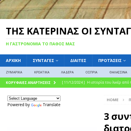
ΤΗΣ ΚΑΤΕΡΙΝΑΣ ΟΙ ΣΥΝΤΑΓ
Η ΓΑΣΤΡΟΝΟΜΙΑ ΤΟ ΠΑΘΟΣ ΜΑΣ
ΑΡΧΙΚΗ
ΣΥΝΤΑΓΕΣ
ΔΙΑΙΤΕΣ
ΠΡΟΤΆΣΕΙΣ
ΖΥΜΑΡΙΚΑ
ΚΡΕΑΤΙΚΑ
ΛΑΔΕΡΑ
ΟΣΠΡΙΑ
ΘΑΛΑΣΣΙΝΑ
[ 11/12/2024 ]
Η γλυκιά ιστορία και η 
ΚΟΡΥΦΑΙΕΣ ΑΝΑΡΤΗΣΕΙΣ
σύγχρονη γαστρονομική απόλαυση
Γ
HOME
[ 09/12/2024 ]
Γλυκό του κουταλιού : Γλ
Powered by
Translate
ΓΛΩΣΣΆΡΙΟ
3 συν
[ 08/12/2024 ]
“Γιουβέτσι: Ένα Ζεστό Κ
διατ