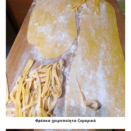
Φρέσκα-χειροποίητα-ζυμαρικά