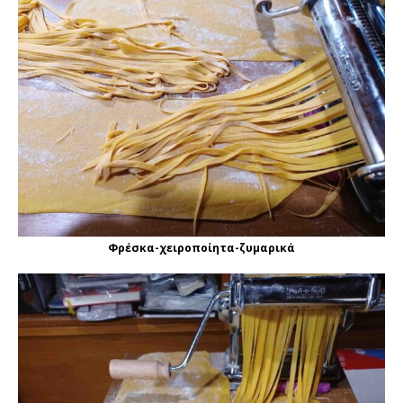
Φρέσκα-χειροποίητα-ζυμαρικά