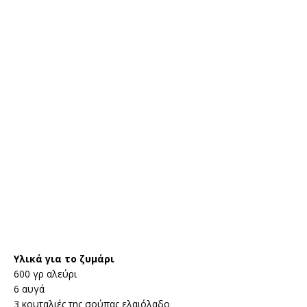
Υλικά για το ζυμάρι
600 γρ αλεύρι
6 αυγά
3 κουταλιές της σούπας ελαιόλαδο