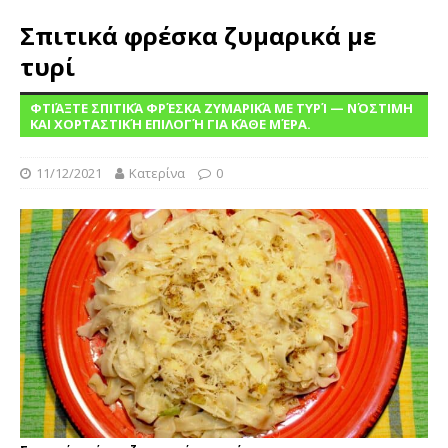
Σπιτικά φρέσκα ζυμαρικά με
τυρί
ΦΤΙΆΞΤΕ ΣΠΙΤΙΚΆ ΦΡΈΣΚΑ ΖΥΜΑΡΙΚΆ ΜΕ ΤΥΡΊ — ΝΌΣΤΙΜΗ
ΚΑΙ ΧΟΡΤΑΣΤΙΚΉ ΕΠΙΛΟΓΉ ΓΙΑ ΚΆΘΕ ΜΈΡΑ.
11/12/2021
Κατερίνα
0