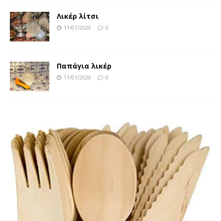
Λικέρ λίτσι
11/01/2020
0
Παπάγια λικέρ
11/01/2020
0