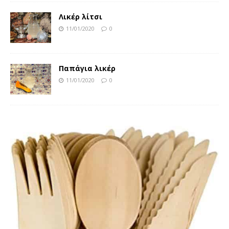
Λικέρ λίτσι
11/01/2020
0
Παπάγια λικέρ
11/01/2020
0