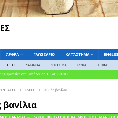
ΕΣ
ΆΡΘΡΑ
ΓΛΩΣΣΆΡΙΟ
ΚΑΤΆΣΤΗΜΑ
ENGLIS
ΠΙΤΕΣ
ΛΑΧΑΝΙΚΑ
ΝΗΣΤΙΣΙΜΑ
ΓΛΥΚΑ
ΠΡΩΙΝΌ
 τις θεραπείες στην απόλαυση
ΓΛΩΣΣΆΡΙΟ
ακαταμάχητη γοητεία των μαρμελάδων: Από την αρχαία συντήρηση στη
ΣΥΝΤΑΓΕΣ
ΙΔΕΕΣ
Χυμός βανίλια
ΛΩΣΣΆΡΙΟ
υκές Παραδόσεις από την Ελλάδα, την Ευρώπη και την Αμερική»
 βανίλια
ΜΌΣ ΒΑΝΊΛΙΑΣ — ΓΛΥΚΌΣ, ΦΡΟΥΤΏΔΗΣ ΚΑΙ ΔΡΟΣΕΡΌΣ, ΙΔΑΝΙΚΌΣ Γ