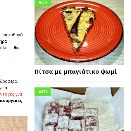
ΙΔΕΕΣ
ό και καθαρό
ήρα.
ύλι
— θα
Πίτσα με μπαγιάτικο ψωμί
ι δροσερό,
εια.
ΙΔΕΕΣ
νταγές για
μιουργικές