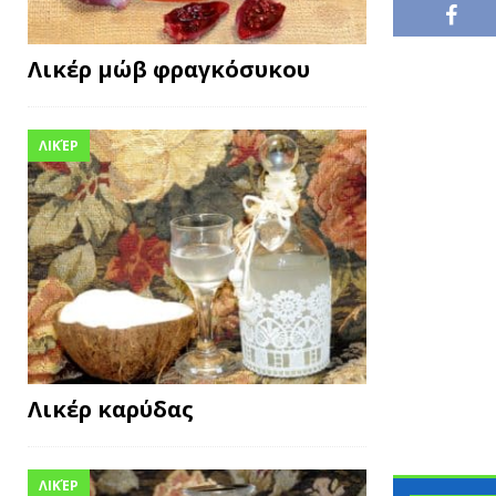
Λικέρ μώβ φραγκόσυκου
ΛΙΚΈΡ
Λικέρ καρύδας
ΛΙΚΈΡ