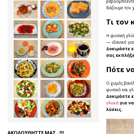
ραβδομπλέντε
Βάζουμε τον χ
Τι τον 
Η φυσική γλύκ
— ιδανικό για
Δοκιμάστε ε
σας εκπλήξε
Πότε ν
Ο χυμός βανίλ
φυσικό και γλ
Δοκιμάστε ε
γλυκά
για να
λύσεις.
ΑΚΟΛΟΥΘΗΣΤΕ ΜΑΣ…!!!