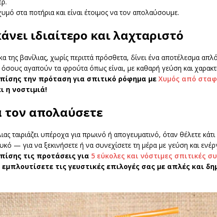
ρ.
υμό στα ποτήρια και είναι έτοιμος να τον απολαύσουμε.
κάνει ιδιαίτερο και λαχταριστό
α της βανίλιας, χωρίς περιττά πρόσθετα, δίνει ένα αποτέλεσμα απλ
 όσους αγαπούν τα φρούτα όπως είναι, με καθαρή γεύση και χαρακτ
πίσης την πρόταση για σπιτικό ρόφημα με
Χυμός από σταφ
ι η νοστιμιά!
α τον απολαύσετε
ιας ταιριάζει υπέροχα για πρωινό ή απογευματινό, όταν θέλετε κάτ
υκό — για να ξεκινήσετε ή να συνεχίσετε τη μέρα με γεύση και ενέργ
πίσης τις προτάσεις για
5 εύκολες και νόστιμες σπιτικές συ
 εμπλουτίσετε τις γευστικές επιλογές σας με απλές και δη