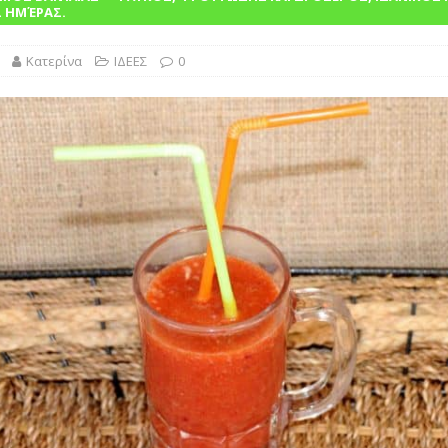
λασικό της Ελληνικής Κουζίνας Βουτηγμένο στην Παράδοση”
 ΗΜΈΡΑΣ.
Κατερίνα
ΙΔΕΕΣ
0
ΙΝΑ