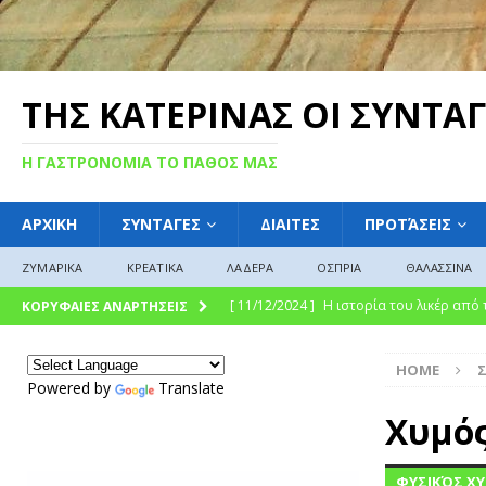
ΤΗΣ ΚΑΤΕΡΙΝΑΣ ΟΙ ΣΥΝΤΑΓ
Η ΓΑΣΤΡΟΝΟΜΙΑ ΤΟ ΠΑΘΟΣ ΜΑΣ
ΑΡΧΙΚΗ
ΣΥΝΤΑΓΕΣ
ΔΙΑΙΤΕΣ
ΠΡΟΤΆΣΕΙΣ
ΖΥΜΑΡΙΚΑ
ΚΡΕΑΤΙΚΑ
ΛΑΔΕΡΑ
ΟΣΠΡΙΑ
ΘΑΛΑΣΣΙΝΑ
[ 11/12/2024 ]
Η ιστορία του λικέρ από
ΚΟΡΥΦΑΙΕΣ ΑΝΑΡΤΗΣΕΙΣ
[ 11/12/2024 ]
Η γλυκιά ιστορία και η 
HOME
σύγχρονη γαστρονομική απόλαυση
Γ
Powered by
Translate
[ 09/12/2024 ]
Γλυκό του κουταλιού : Γλ
Χυμός
ΓΛΩΣΣΆΡΙΟ
ΦΥΣΙΚΌΣ ΧΥ