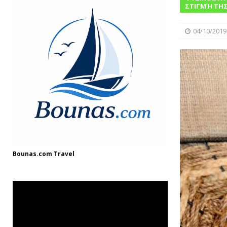
[ 08/12/2024 ]
“Γιουβέτσι: Ένα Ζεστό Κ
ΣΤΙΓΜΉ ΤΗΣ
ΓΛΩΣΣΆΡΙΟ
04/10/2019
[ 03/08/2025 ]
Fish and Chips
ΘΑΛΑΣΣ
Bounas.com
Travel