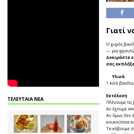
Γιατί ν
Ο χυμός βανίλ
— μια φρουτώ
Δοκιμάστε ε
σας εκπλήξε
Υλικά
1 κιλό βανίλιε
Εκτέλεση
ΤΕΛΕΥΤΑΙΑ ΝΕΑ
Πλένουμε τις 
Αν έχουμε απ
Αν όμως δεν 
κουκούτσια κα
Τα κόβουμε σε