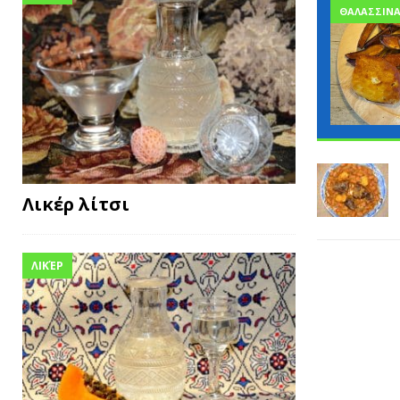
ΘΑΛΑΣΣΙΝ
Λικέρ λίτσι
ΛΙΚΈΡ