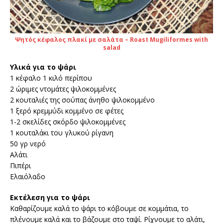
Ψητός κέφαλος πλακί με σαλάτα – Roast Mugiliformes with
salad
Υλικά για το ψάρι
1 κέφαλο 1 κιλό περίπου
2 ώριμες ντομάτες ψιλοκομμένες
2 κουταλιές της σούπας άνηθο ψιλοκομμένο
1 ξερό κρεμμύδι κομμένο σε φέτες
1-2 σκελίδες σκόρδο ψιλοκομμένες
1 κουταλάκι του γλυκού ρίγανη
50 γρ νερό
Αλάτι
Πιπέρι
Ελαιόλαδο
Εκτέλεση για το ψάρι
Καθαρίζουμε καλά το ψάρι το κόβουμε σε κομμάτια, το
πλένουμε καλά και το βάζουμε στο ταψί. Ρίχνουμε το αλάτι,