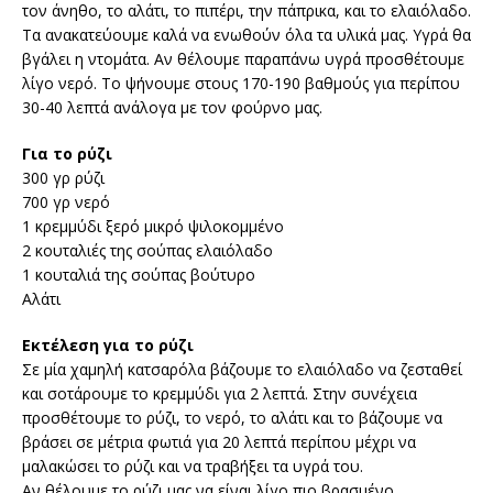
τον άνηθο, το αλάτι, το πιπέρι, την πάπρικα, και το ελαιόλαδο.
Τα ανακατεύουμε καλά να ενωθούν όλα τα υλικά μας. Υγρά θα
βγάλει η ντομάτα. Αν θέλουμε παραπάνω υγρά προσθέτουμε
λίγο νερό. Το ψήνουμε στους 170-190 βαθμούς για περίπου
30-40 λεπτά ανάλογα με τον φούρνο μας.
Για το ρύζι
300 γρ ρύζι
700 γρ νερό
1 κρεμμύδι ξερό μικρό ψιλοκομμένο
2 κουταλιές της σούπας ελαιόλαδο
1 κουταλιά της σούπας βούτυρο
Αλάτι
Εκτέλεση για το ρύζι
Σε μία χαμηλή κατσαρόλα βάζουμε το ελαιόλαδο να ζεσταθεί
και σοτάρουμε το κρεμμύδι για 2 λεπτά. Στην συνέχεια
προσθέτουμε το ρύζι, το νερό, το αλάτι και το βάζουμε να
βράσει σε μέτρια φωτιά για 20 λεπτά περίπου μέχρι να
μαλακώσει το ρύζι και να τραβήξει τα υγρά του.
Αν θέλουμε το ρύζι μας να είναι λίγο πιο βρασμένο