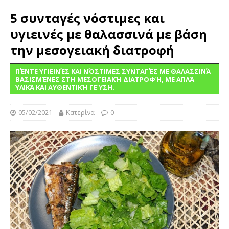
5 συνταγές νόστιμες και
υγιεινές με θαλασσινά με βάση
την μεσογειακή διατροφή
ΠΈΝΤΕ ΥΓΙΕΙΝΈΣ ΚΑΙ ΝΌΣΤΙΜΕΣ ΣΥΝΤΑΓΈΣ ΜΕ ΘΑΛΑΣΣΙΝΆ
ΒΑΣΙΣΜΈΝΕΣ ΣΤΗ ΜΕΣΟΓΕΙΑΚΉ ΔΙΑΤΡΟΦΉ, ΜΕ ΑΠΛΆ
ΥΛΙΚΆ ΚΑΙ ΑΥΘΕΝΤΙΚΉ ΓΕΎΣΗ.
05/02/2021
Κατερίνα
0