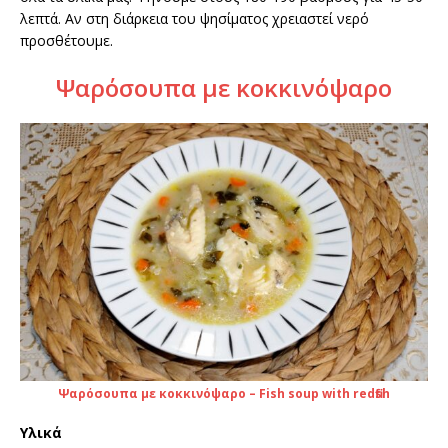
λεπτά. Αν στη διάρκεια του ψησίματος χρειαστεί νερό
προσθέτουμε.
Ψαρόσουπα με κοκκινόψαρο
Ψαρόσουπα με κοκκινόψαρο – Fish soup with redfish
Υλικά