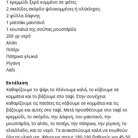
1 κρεμμύδι ξερό κομμένο σε φέτες
2 σκελίδες σκόρδο ψιλοκομμένες ή ολόκληρες
2 φύλλα δάφνης
1 ματσάκι μαϊντανό
1 κουταλιά της σούπας μουστάρδα
200 γρ νερό
Αλάτι
Πιπέρι
Πάπρικα γλυκιά
Ρίγανη
Λάδι
Εκτέλεση
Καθαρίζουμε το ψάρι το πλένουμε καλά, το κόβουμε σε
κομμάτια και το βάζουμε στο ταψί. Στην συνέχεια
καθαρίζουμε τις πατάτες τις κόβουμε σε κομμάτια και τις
βάζουμε και αυτές στο ταψί. Μετά προσθέτουμε στο ταψί το
κρεμμύδι, το σκόρδο, την Δάφνη, τον μαϊντανό, την
μουστάρδα, το αλάτι, το πιπέρι, την πάπρικα, την ρίγανη, το
ελαιόλαδο, και το νερό. Τα ανακατεύουμε καλά να ενωθούν
όλα τα υλικά μας. Ψήνουμε στους 180-190 βαθμούς για 45-50