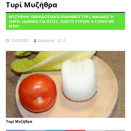
Τυρί Μυζήθρα
ΜΥΖΉΘΡΑ: ΠΑΡΑΔΟΣΙΑΚΌ ΕΛΛΗΝΙΚΌ ΤΥΡΊ, ΜΑΛΑΚΌ Ή
ΞΗΡΌ, ΙΔΑΝΙΚΌ ΓΙΑ ΠΊΤΕΣ, ΠΛΑΤΌ ΤΥΡΙΏΝ Ή ΓΛΥΚΌ ΜΕ
ΜΈΛΙ.
21/02/2021
Κατερίνα
0
Τυρί Μυζήθρα