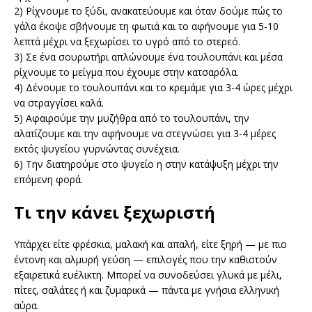
2) Ρίχνουμε το ξύδι, ανακατεύουμε και όταν δούμε πώς το
γάλα έκοψε σβήνουμε τη φωτιά και το αφήνουμε για 5-10
λεπτά μέχρι να ξεχωρίσει το υγρό από το στερεό.
3) Σε ένα σουρωτήρι απλώνουμε ένα τουλουπάνι και μέσα
ρίχνουμε το μείγμα που έχουμε στην κατσαρόλα.
4) Δένουμε το τουλουπάνι και το κρεμάμε για 3-4 ώρες μέχρι
να στραγγίσει καλά.
5) Αφαιρούμε την μυζήθρα από το τουλουπάνι, την
αλατίζουμε και την αφήνουμε να στεγνώσει για 3-4 μέρες
εκτός ψυγείου γυρνώντας συνέχεια.
6) Την διατηρούμε στο ψυγείο η στην κατάψυξη μέχρι την
επόμενη φορά.
Τι την κάνει ξεχωριστή
Υπάρχει είτε φρέσκια, μαλακή και απαλή, είτε ξηρή — με πιο
έντονη και αλμυρή γεύση — επιλογές που την καθιστούν
εξαιρετικά ευέλικτη. Μπορεί να συνοδεύσει γλυκά με μέλι,
πίτες, σαλάτες ή και ζυμαρικά — πάντα με γνήσια ελληνική
αύρα.