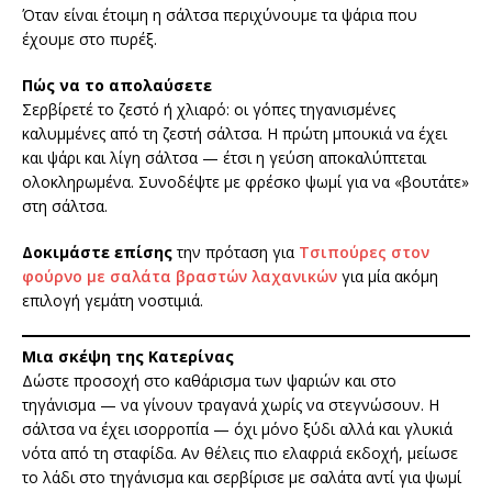
Όταν είναι έτοιμη η σάλτσα περιχύνουμε τα ψάρια που
έχουμε στο πυρέξ.
Πώς να το απολαύσετε
Σερβίρετέ το ζεστό ή χλιαρό: οι γόπες τηγανισμένες
καλυμμένες από τη ζεστή σάλτσα. Η πρώτη μπουκιά να έχει
και ψάρι και λίγη σάλτσα — έτσι η γεύση αποκαλύπτεται
ολοκληρωμένα. Συνοδέψτε με φρέσκο ψωμί για να «βουτάτε»
στη σάλτσα.
Δοκιμάστε επίσης
την πρόταση για
Τσιπούρες στον
φούρνο με σαλάτα βραστών λαχανικών
για μία ακόμη
επιλογή γεμάτη νοστιμιά.
Μια σκέψη της Κατερίνας
Δώστε προσοχή στο καθάρισμα των ψαριών και στο
τηγάνισμα — να γίνουν τραγανά χωρίς να στεγνώσουν. Η
σάλτσα να έχει ισορροπία — όχι μόνο ξύδι αλλά και γλυκιά
νότα από τη σταφίδα. Αν θέλεις πιο ελαφριά εκδοχή, μείωσε
το λάδι στο τηγάνισμα και σερβίρισε με σαλάτα αντί για ψωμί