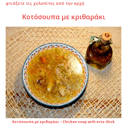
φτιάξετε τις χυλοπίτες από την αρχή
Κοτόσουπα με κριθαράκι
Κοτόσουπα με κριθαράκι – Chicken soup with orzo thick