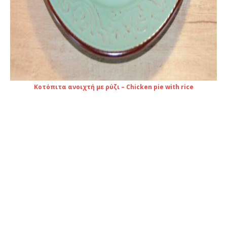
Κοτόπιτα ανοιχτή με ρύζι – Chicken pie with rice