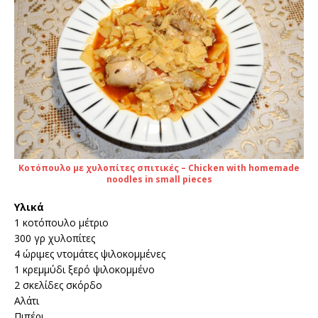
Κοτόπουλο με χυλοπίτες σπιτικές – Chicken with homemade
noodles in small pieces
Υλικά
1 κοτόπουλο μέτριο
300 γρ χυλοπίτες
4 ώριμες ντομάτες ψιλοκομμένες
1 κρεμμύδι ξερό ψιλοκομμένο
2 σκελίδες σκόρδο
Αλάτι
Πιπέρι