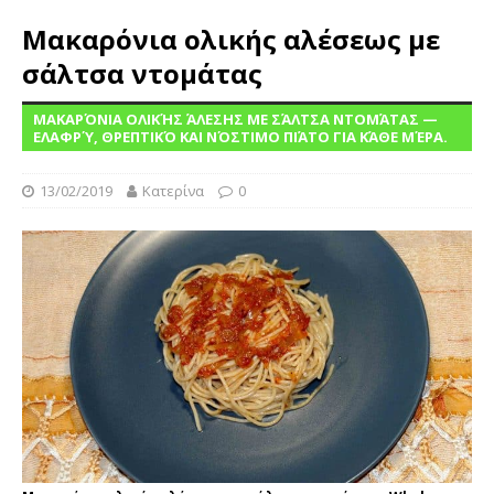
Μακαρόνια ολικής αλέσεως με
σάλτσα ντομάτας
ΜΑΚΑΡΌΝΙΑ ΟΛΙΚΉΣ ΆΛΕΣΗΣ ΜΕ ΣΆΛΤΣΑ ΝΤΟΜΆΤΑΣ —
ΕΛΑΦΡΎ, ΘΡΕΠΤΙΚΌ ΚΑΙ ΝΌΣΤΙΜΟ ΠΙΆΤΟ ΓΙΑ ΚΆΘΕ ΜΈΡΑ.
13/02/2019
Κατερίνα
0