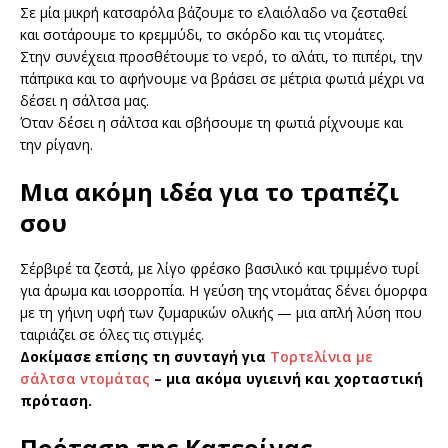
Σε μία μικρή κατσαρόλα βάζουμε το ελαιόλαδο να ζεσταθεί
και σοτάρουμε το κρεμμύδι, το σκόρδο και τις ντομάτες.
Στην συνέχεια προσθέτουμε το νερό, το αλάτι, το πιπέρι, την
πάπρικα και το αφήνουμε να βράσει σε μέτρια φωτιά μέχρι να
δέσει η σάλτσα μας.
Όταν δέσει η σάλτσα και σβήσουμε τη φωτιά ρίχνουμε και
την ρίγανη.
Μια ακόμη ιδέα για το τραπέζι
σου
Σέρβιρέ τα ζεστά, με λίγο φρέσκο βασιλικό και τριμμένο τυρί
για άρωμα και ισορροπία. Η γεύση της ντομάτας δένει όμορφα
με τη γήινη υφή των ζυμαρικών ολικής — μια απλή λύση που
ταιριάζει σε όλες τις στιγμές.
Δοκίμασε επίσης τη συνταγή για
Τορτελίνια με
σάλτσα ντομάτας
– μια ακόμα υγιεινή και χορταστική
πρόταση.
Πρόταση της Κατερίνας