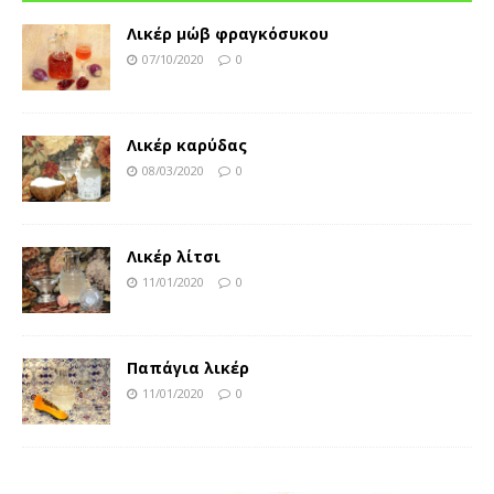
Λικέρ μώβ φραγκόσυκου
07/10/2020
0
Λικέρ καρύδας
08/03/2020
0
Λικέρ λίτσι
11/01/2020
0
Παπάγια λικέρ
11/01/2020
0