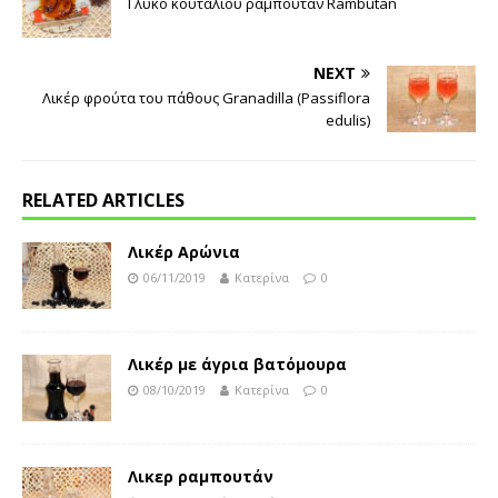
Γλυκό κουταλιού ραμπουταν Rambutan
NEXT
Λικέρ φρούτα του πάθους Granadilla (Passiflora
edulis)
RELATED ARTICLES
Λικέρ Αρώνια
06/11/2019
Κατερίνα
0
Λικέρ με άγρια βατόμουρα
08/10/2019
Κατερίνα
0
Λικερ ραμπουτάν