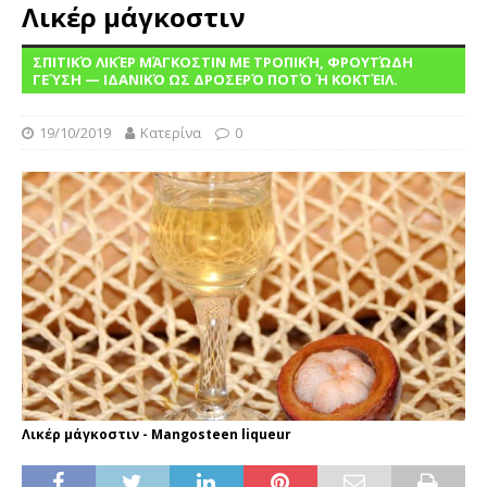
Λικέρ μάγκοστιν
ΣΠΙΤΙΚΌ ΛΙΚΈΡ ΜΆΓΚΟΣΤΙΝ ΜΕ ΤΡΟΠΙΚΉ, ΦΡΟΥΤΏΔΗ
ΓΕΎΣΗ — ΙΔΑΝΙΚΌ ΩΣ ΔΡΟΣΕΡΌ ΠΟΤΌ Ή ΚΟΚΤΈΙΛ.
19/10/2019
Κατερίνα
0
Λικέρ μάγκοστιν - Mangosteen liqueur