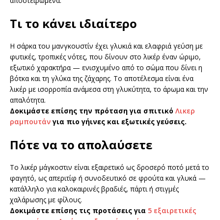
αποστειρωμένα.
Τι το κάνει ιδιαίτερο
Η σάρκα του μανγκουστίν έχει γλυκιά και ελαφριά γεύση με
φυτικές, τροπικές νότες, που δίνουν στο λικέρ έναν ώριμο,
εξωτικό χαρακτήρα — ενισχυμένο από το σώμα που δίνει η
βότκα και τη γλύκα της ζάχαρης. Το αποτέλεσμα είναι ένα
λικέρ με ισορροπία ανάμεσα στη γλυκύτητα, το άρωμα και την
απαλότητα.
Δοκιμάστε επίσης την πρόταση για σπιτικό
Λικερ
ραμπουτάν
για πιο γήινες και εξωτικές γεύσεις.
Πότε να το απολαύσετε
Το λικέρ μάγκοστιν είναι εξαιρετικό ως δροσερό ποτό μετά το
φαγητό, ως απεριτίφ ή συνοδευτικό σε φρούτα και γλυκά —
κατάλληλο για καλοκαιρινές βραδιές, πάρτι ή στιγμές
χαλάρωσης με φίλους.
Δοκιμάστε επίσης τις προτάσεις για
5 εξαιρετικές