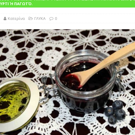
λασικό της Ελληνικής Κουζίνας Βουτηγμένο στην Παράδοση”
ΎΡΤΙ Ή ΠΑΓΩΤΌ.
Κατερίνα
ΓΛΥΚΑ
0
ΙΝΑ