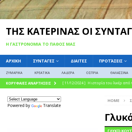
ΤΗΣ ΚΑΤΕΡΙΝΑΣ ΟΙ ΣΥΝΤΑΓ
Η ΓΑΣΤΡΟΝΟΜΙΑ ΤΟ ΠΑΘΟΣ ΜΑΣ
ΑΡΧΙΚΗ
ΣΥΝΤΑΓΕΣ
ΔΙΑΙΤΕΣ
ΠΡΟΤΆΣΕΙΣ
ΖΥΜΑΡΙΚΑ
ΚΡΕΑΤΙΚΑ
ΛΑΔΕΡΑ
ΟΣΠΡΙΑ
ΘΑΛΑΣΣΙΝΑ
[ 11/12/2024 ]
Η ιστορία του λικέρ από
ΚΟΡΥΦΑΙΕΣ ΑΝΑΡΤΗΣΕΙΣ
[ 11/12/2024 ]
Η γλυκιά ιστορία και η 
HOME
σύγχρονη γαστρονομική απόλαυση
Γ
Powered by
Translate
[ 09/12/2024 ]
Γλυκό του κουταλιού : Γλ
Γλυκ
ΓΛΩΣΣΆΡΙΟ
ΓΛΥΚΌ ΚΟΥΤ