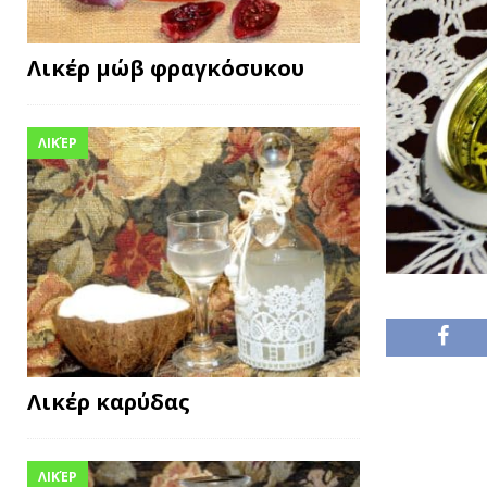
Λικέρ μώβ φραγκόσυκου
ΛΙΚΈΡ
Λικέρ καρύδας
ΛΙΚΈΡ