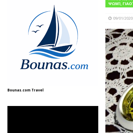
[ 08/12/2024 ]
“Γιουβέτσι: Ένα Ζεστό Κ
ΨΩΜΊ, ΓΙΑΟ
ΓΛΩΣΣΆΡΙΟ
09/01/2020
[ 03/08/2025 ]
Fish and Chips
ΘΑΛΑΣΣ
Bounas.com
Travel