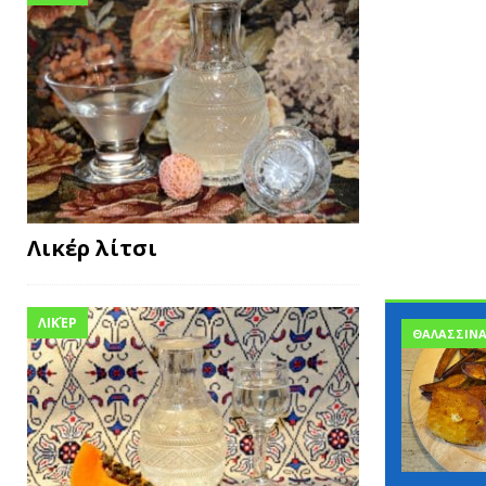
Λικέρ λίτσι
ΛΙΚΈΡ
ΘΑΛΑΣΣΙΝ