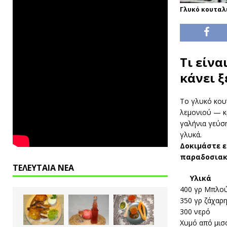
Γλυκό κουταλι
Τι είνα
κάνει 
Το γλυκό κου
λεμονιού — κ
γαλήνια γεύσ
γλυκά.
Δοκιμάστε 
παραδοσιακή
ΤΕΛΕΥΤΑΙΑ ΝΕΑ
Υλικά
400 γρ Μπλού
350 γρ ζάχαρ
300 νερό
Χυμό από μισ