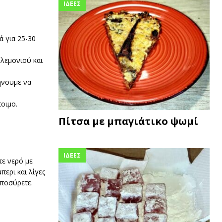
ΙΔΕΕΣ
ά για 25-30
 λεμονιού και
φήνουμε να
τοιμο.
Πίτσα με μπαγιάτικο ψωμί
ΙΔΕΕΣ
τε νερό με
περι και λίγες
αποσύρετε.