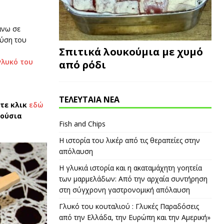
άνω σε
εύση του
Σπιτικά λουκούμια με χυμό
γλυκό του
από ρόδι
ΤΕΛΕΥΤΑΙΑ ΝΕΑ
ντε κλικ
εδώ
λούσια
Fish and Chips
Η ιστορία του λικέρ από τις θεραπείες στην
απόλαυση
Η γλυκιά ιστορία και η ακαταμάχητη γοητεία
των μαρμελάδων: Από την αρχαία συντήρηση
στη σύγχρονη γαστρονομική απόλαυση
Γλυκό του κουταλιού : Γλυκές Παραδόσεις
από την Ελλάδα, την Ευρώπη και την Αμερική»