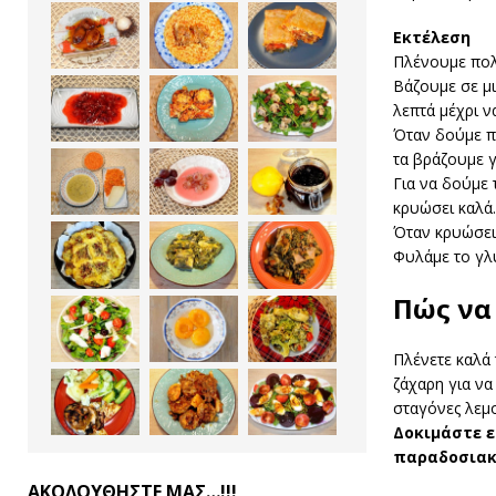
Εκτέλεση
Πλένουμε πολ
Βάζουμε σε μι
λεπτά μέχρι να
Όταν δούμε πω
τα βράζουμε γ
Για να δούμε 
κρυώσει καλά.
Όταν κρυώσει 
Φυλάμε το γλ
Πώς να
Πλένετε καλά 
ζάχαρη για να
σταγόνες λεμο
Δοκιμάστε 
παραδοσιακή
ΑΚΟΛΟΥΘΗΣΤΕ ΜΑΣ…!!!