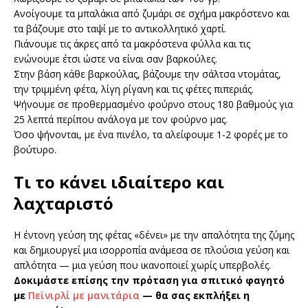
Ανοίγουμε τα μπαλάκια από ζυμάρι σε σχήμα μακρόστενο και
τα βάζουμε στο ταψί με το αντικολλητικό χαρτί.
Πιάνουμε τις άκρες από τα μακρόστενα φύλλα και τις
ενώνουμε έτσι ώστε να είναι σαν βαρκούλες.
Στην βάση κάθε βαρκούλας, βάζουμε την σάλτσα ντομάτας,
την τριμμένη φέτα, λίγη ρίγανη και τις φέτες πιπεριάς.
Ψήνουμε σε προθερμασμένο φούρνο στους 180 βαθμούς για
25 λεπτά περίπου ανάλογα με τον φούρνο μας.
Όσο ψήνονται, με ένα πινέλο, τα αλείφουμε 1-2 φορές με το
βούτυρο.
Τι το κάνει ιδιαίτερο και
λαχταριστό
Η έντονη γεύση της φέτας «δένει» με την απαλότητα της ζύμης
και δημιουργεί μια ισορροπία ανάμεσα σε πλούσια γεύση και
απλότητα — μια γεύση που ικανοποιεί χωρίς υπερβολές.
Δοκιμάστε επίσης την πρόταση για σπιτικό φαγητό
με
Πεϊνιρλί με μανιτάρια
— θα σας εκπλήξει η