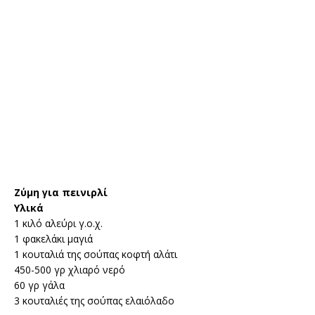
Ζύμη για πεινιρλί
Υλικά
1 κιλό αλεύρι γ.ο.χ.
1 φακελάκι μαγιά
1 κουταλιά της σούπας κοφτή αλάτι
450-500 γρ χλιαρό νερό
60 γρ γάλα
3 κουταλιές της σούπας ελαιόλαδο