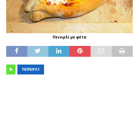
Πεινιρλί με φέτα
ΠΕΪΝΙΡΛΊ