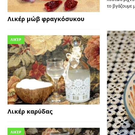
το βγάζουμε μ
Λικέρ μώβ φραγκόσυκου
ΛΙΚΈΡ
Λικέρ καρύδας
ΛΙΚΈΡ