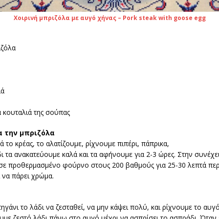
Χοιρινή μπριζόλα με αυγό χήνας – Pork steak with goose egg
ιζόλα
ιά
 κουταλιά της σούπας
α την μπριζόλα
 το κρέας, το αλατίζουμε, ρίχνουμε πιπέρι, πάπρικα,
δι τα ανακατεύουμε καλά και τα αφήνουμε για 2-3 ώρες. Στην συνέχ
 σε προθερμασμένο φούρνο στους 200 βαθμούς για 25-30 λεπτά περ
 να πάρει χρώμα.
ηγάνι το λάδι να ζεσταθεί, να μην κάψει πολύ, και ρίχνουμε το αυγ
υμε ζεστό λάδι πάνω στο αυγό μέχρι να ασπρίσει το ασπράδι. Όταν 