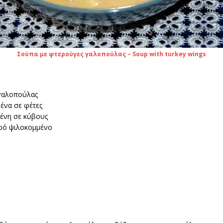
Σούπα με φτερούγες γαλοπούλας – Soup with turkey wings
γαλοπούλας
ένα σε φέτες
μένη σε κύβους
ερό ψιλοκομμένο