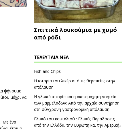
Σπιτικά λουκούμια με χυμό
από ρόδι
ΤΕΛΕΥΤΑΙΑ ΝΕΑ
Fish and Chips
Η ιστορία του λικέρ από τις θεραπείες στην
απόλαυση
εια ψήνουμε
Η γλυκιά ιστορία και η ακαταμάχητη γοητεία
ίπου μέχρι να
των μαρμελάδων: Από την αρχαία συντήρηση
στη σύγχρονη γαστρονομική απόλαυση
Γλυκό του κουταλιού : Γλυκές Παραδόσεις
ό. Με ένα
από την Ελλάδα, την Ευρώπη και την Αμερική»
είναι έτοιμο