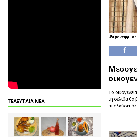
Ψαρονέφρι κοκ
Μεσογει
οικογε
Το οικογενεια
τη σελίδα θα 
ΤΕΛΕΥΤΑΙΑ ΝΕΑ
απολαύσει όλη