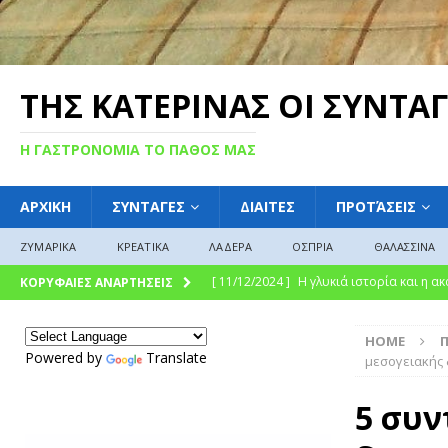
ΤΗΣ ΚΑΤΕΡΙΝΑΣ ΟΙ ΣΥΝΤΑΓ
Η ΓΑΣΤΡΟΝΟΜΙΑ ΤΟ ΠΑΘΟΣ ΜΑΣ
ΑΡΧΙΚΗ
ΣΥΝΤΑΓΕΣ
ΔΙΑΙΤΕΣ
ΠΡΟΤΆΣΕΙΣ
ΖΥΜΑΡΙΚΑ
ΚΡΕΑΤΙΚΑ
ΛΑΔΕΡΑ
ΟΣΠΡΙΑ
ΘΑΛΑΣΣΙΝΑ
[ 11/12/2024 ]
Η γλυκιά ιστορία και η 
ΚΟΡΥΦΑΙΕΣ ΑΝΑΡΤΗΣΕΙΣ
σύγχρονη γαστρονομική απόλαυση
Γ
HOME
[ 09/12/2024 ]
Γλυκό του κουταλιού : Γλ
Powered by
Translate
μεσογειακής 
ΓΛΩΣΣΆΡΙΟ
5 συν
[ 08/12/2024 ]
“Γιουβέτσι: Ένα Ζεστό Κ