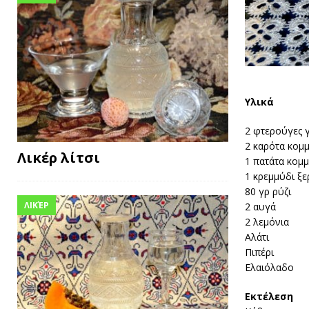
Υλικά
2 φτερούγες 
2 καρότα κομμ
Λικέρ λίτσι
1 πατάτα κομ
1 κρεμμύδι ξ
80 γρ ρύζι
ΛΙΚΈΡ
2 αυγά
2 λεμόνια
Αλάτι
Πιπέρι
Ελαιόλαδο
Εκτέλεση