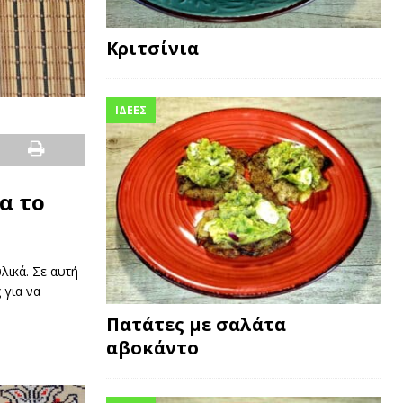
Κριτσίνια
ΙΔΕΕΣ
α το
λικά. Σε αυτή
 για να
Πατάτες με σαλάτα
αβοκάντο