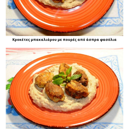
Κροκέτες μπακαλιάρου με πουρές από άσπρα φασόλια