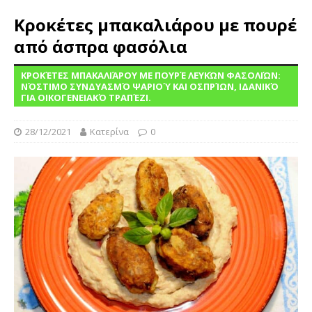
Κροκέτες μπακαλιάρου με πουρέ
από άσπρα φασόλια
ΚΡΟΚΈΤΕΣ ΜΠΑΚΑΛΙΆΡΟΥ ΜΕ ΠΟΥΡΈ ΛΕΥΚΏΝ ΦΑΣΟΛΙΏΝ:
ΝΌΣΤΙΜΟ ΣΥΝΔΥΑΣΜΌ ΨΑΡΙΟΎ ΚΑΙ ΟΣΠΡΊΩΝ, ΙΔΑΝΙΚΌ
ΓΙΑ ΟΙΚΟΓΕΝΕΙΑΚΌ ΤΡΑΠΈΖΙ.
28/12/2021
Κατερίνα
0