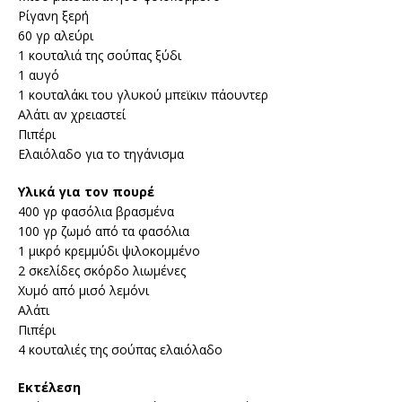
Ρίγανη ξερή
60 γρ αλεύρι
1 κουταλιά της σούπας ξύδι
1 αυγό
1 κουταλάκι του γλυκού μπεϊκιν πάουντερ
Αλάτι αν χρειαστεί
Πιπέρι
Ελαιόλαδο για το τηγάνισμα
Υλικά
για τον πουρέ
400 γρ φασόλια βρασμένα
100 γρ ζωμό από τα φασόλια
1 μικρό κρεμμύδι ψιλοκομμένο
2 σκελίδες σκόρδο λιωμένες
Χυμό από μισό λεμόνι
Αλάτι
Πιπέρι
4 κουταλιές της σούπας ελαιόλαδο
Εκτέλεση