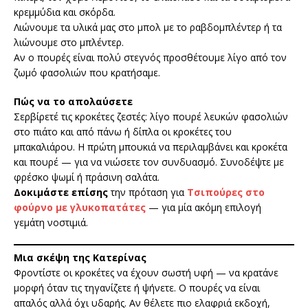
κρεμμύδια και σκόρδα.
Λιώνουμε τα υλικά μας στο μπολ με το ραβδομπλέντερ ή τα
λιώνουμε στο μπλέντερ.
Αν ο πουρές είναι πολύ στεγνός προσθέτουμε λίγο από τον
ζωμό φασολιών που κρατήσαμε.
Πώς να το απολαύσετε
Σερβίρετέ τις κροκέτες ζεστές: λίγο πουρέ λευκών φασολιών
στο πιάτο και από πάνω ή δίπλα οι κροκέτες του
μπακαλιάρου. Η πρώτη μπουκιά να περιλαμβάνει και κροκέτα
και πουρέ — για να νιώσετε τον συνδυασμό. Συνοδέψτε με
φρέσκο ψωμί ή πράσινη σαλάτα.
Δοκιμάστε επίσης
την πρόταση για
Τσιπούρες στο
φούρνο με γλυκοπατάτες
— για μία ακόμη επιλογή
γεμάτη νοστιμιά.
Μια σκέψη της Κατερίνας
Φροντίστε οι κροκέτες να έχουν σωστή υφή — να κρατάνε
μορφή όταν τις τηγανίζετε ή ψήνετε. Ο πουρές να είναι
απαλός αλλά όχι υδαρής. Αν θέλετε πιο ελαφριά εκδοχή,