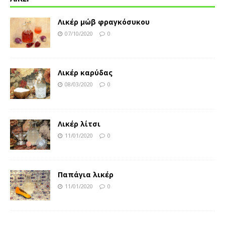
Λικέρ μώβ φραγκόσυκου
07/10/2020
0
Λικέρ καρύδας
08/03/2020
0
Λικέρ λίτσι
11/01/2020
0
Παπάγια λικέρ
11/01/2020
0