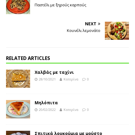
Παστέλι με ξηρούς καρπούς
NEXT
Κουνέλι λεμονάτο
RELATED ARTICLES
Χαλβάς με ταχίνι
28/10/2021
Κατερίνα
0
Μηλόπιτα
20/02/2022
Κατερίνα
0
Σπιτικά λουκούμια με μούστο