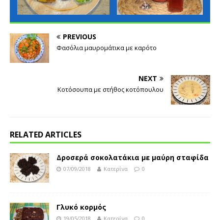
PREVIOUS
Φασόλια μαυρομάτικα με καρότο
NEXT
Κοτόσουπα με στήθος κοτόπουλου
RELATED ARTICLES
Δροσερά σοκολατάκια με μαύρη σταφίδα
07/09/2018
Κατερίνα
0
Γλυκό κορμός
19/05/2018
Κατερίνα
0