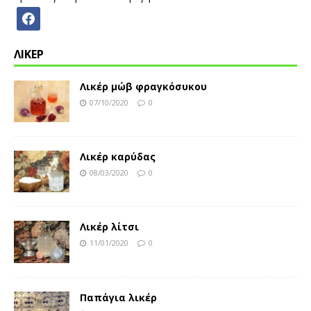
ΛΙΚΕΡ
Λικέρ μώβ φραγκόσυκου
07/10/2020
0
Λικέρ καρύδας
08/03/2020
0
Λικέρ λίτσι
11/01/2020
0
Παπάγια λικέρ