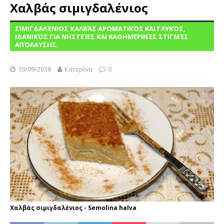
Χαλβάς σιμιγδαλένιος
ΣΙΜΙΓΔΑΛΈΝΙΟΣ ΧΑΛΒΆΣ ΑΡΩΜΑΤΙΚΌΣ ΚΑΙ ΓΛΥΚΌΣ,
ΙΔΑΝΙΚΌΣ ΓΙΑ ΝΗΣΤΕΊΕΣ ΚΑΙ ΚΑΘΗΜΕΡΙΝΈΣ ΣΤΙΓΜΈΣ
ΑΠΌΛΑΥΣΗΣ.
10/09/2018
Κατερίνα
0
Χαλβάς σιμιγδαλένιος - Semolina halva