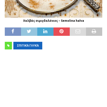
Χαλβάς σιμιγδαλένιος – Semolina halva
ΣΠΙΤΙΚΆ ΓΛΥΚΆ