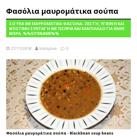
Φασόλια μαυρομάτικα σούπα
ΣΟΎΠΑ ΜΕ ΜΑΥΡΟΜΆΤΙΚΑ ΦΑΣΌΛΙΑ: ΖΕΣΤΉ, ΥΓΙΕΙΝΉ ΚΑΙ
ΝΌΣΤΙΜΗ ΣΥΝΤΑΓΉ ΜΕ ΌΣΠΡΙΑ ΚΑΙ ΕΛΑΙΌΛΑΔΟ ΓΙΑ ΚΆΘΕ
ΜΈΡΑ. %%SITENAME%%
27/11/2018
Κατερίνα
0
Φασόλια μαυρομάτικα σούπα - Blackbean soup beans