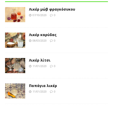
Λικέρ μώβ φραγκόσυκου
07/10/2020
0
Λικέρ καρύδας
08/03/2020
0
Λικέρ λίτσι
11/01/2020
0
Παπάγια λικέρ
11/01/2020
0