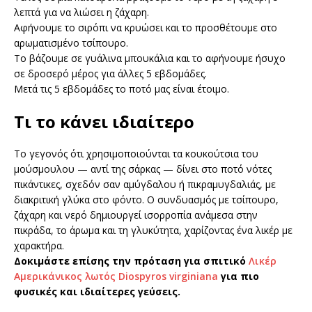
λεπτά για να λιώσει η ζάχαρη.
Αφήνουμε το σιρόπι να κρυώσει και το προσθέτουμε στο
αρωματισμένο τσίπουρο.
Το βάζουμε σε γυάλινα μπουκάλια και το αφήνουμε ήσυχο
σε δροσερό μέρος για άλλες 5 εβδομάδες.
Μετά τις 5 εβδομάδες το ποτό μας είναι έτοιμο.
Τι το κάνει ιδιαίτερο
Το γεγονός ότι χρησιμοποιούνται τα κουκούτσια του
μούσμουλου — αντί της σάρκας — δίνει στο ποτό νότες
πικάντικες, σχεδόν σαν αμύγδαλου ή πικραμυγδαλιάς, με
διακριτική γλύκα στο φόντο. Ο συνδυασμός με τσίπουρο,
ζάχαρη και νερό δημιουργεί ισορροπία ανάμεσα στην
πικράδα, το άρωμα και τη γλυκύτητα, χαρίζοντας ένα λικέρ με
χαρακτήρα.
Δοκιμάστε επίσης την πρόταση για σπιτικό
Λικέρ
Αμερικάνικος λωτός Diospyros virginiana
για πιο
φυσικές και ιδιαίτερες γεύσεις.