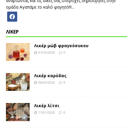
αναρτώντας και τις δικές σας υπέροχες δημιουργίες στην
ομάδα Αγαπάμε το καλό φαγητό!!!...
ΛΙΚΕΡ
Λικέρ μώβ φραγκόσυκου
07/10/2020
0
Λικέρ καρύδας
08/03/2020
0
Λικέρ λίτσι
11/01/2020
0