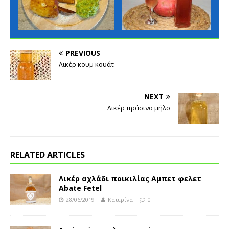
PREVIOUS
Λικέρ κουμ κουάτ
NEXT
Λικέρ πράσινο μήλο
RELATED ARTICLES
Λικέρ αχλάδι ποικιλίας Αμπετ φελετ
Abate Fetel
28/06/2019
Κατερίνα
0