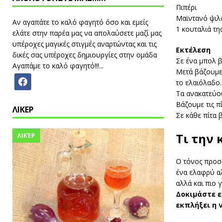
Πιπέρι
Μαϊντανό ψιλ
Αν αγαπάτε το καλό φαγητό όσο και εμείς
1 κουταλιά τ
ελάτε στην παρέα μας να απολαύσετε μαζί μας
υπέροχες μαγικές στιγμές αναρτώντας και τις
Εκτέλεση
δικές σας υπέροχες δημιουργίες στην ομάδα
Σε ένα μπολ β
Αγαπάμε το καλό φαγητό!!!...
Μετά βάζουμε 
το ελαιόλαδο.
Τα ανακατεύου
Βάζουμε τις πί
ΛΙΚΕΡ
Σε κάθε πίτα 
Τι την 
ΛΙΚΈΡ
Ο τόνος προσφ
ένα ελαφρύ αλ
αλλά και πιο 
Δοκιμάστε ε
εκπλήξει η 