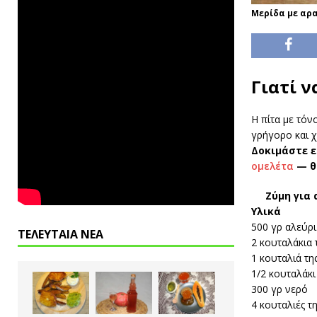
Μερίδα με αρα
Γιατί ν
Η πίτα με τόν
γρήγορο και χ
Δοκιμάστε ε
ομελέτα
— θα
Ζύμη για
Υλικά
500 γρ αλεύρι 
ΤΕΛΕΥΤΑΙΑ ΝΕΑ
2 κουταλάκια 
1 κουταλιά τ
1/2 κουταλάκι
300 γρ νερό
4 κουταλιές τ