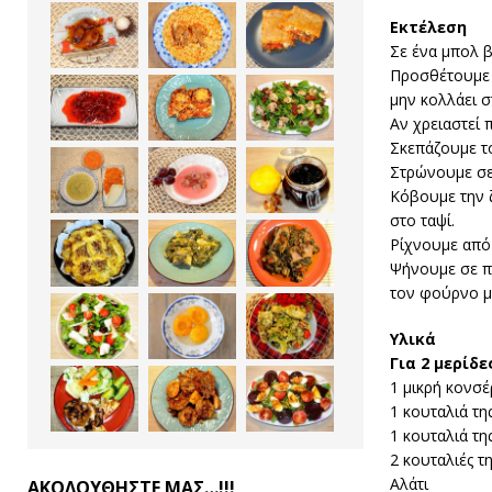
Εκτέλεση
Σε ένα μπολ β
Προσθέτουμε λ
μην κολλάει σ
Αν χρειαστεί 
Σκεπάζουμε το
Στρώνουμε σε 
Κόβουμε την ζ
στο ταψί.
Ρίχνουμε από 
Ψήνουμε σε π
τον φούρνο μα
Υλικά
Για 2 μερίδε
1 μικρή κονσ
1 κουταλιά τη
1 κουταλιά τ
2 κουταλιές τ
Αλάτι
ΑΚΟΛΟΥΘΗΣΤΕ ΜΑΣ…!!!