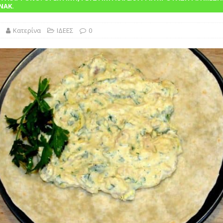
λασικό της Ελληνικής Κουζίνας Βουτηγμένο στην Παράδοση”
ΝΑΚ.
Κατερίνα
ΙΔΕΕΣ
0
ΙΝΑ