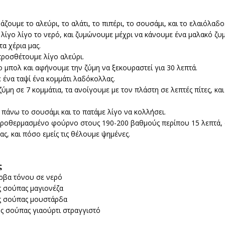
άζουμε το αλεύρι, το αλάτι, το πιπέρι, το σουσάμι, και το ελαιόλαδο
ίγο λίγο το νερό, και ζυμώνουμε μέχρι να κάνουμε ένα μαλακό ζυ
τα χέρια μας.
προσθέτουμε λίγο αλεύρι.
 μπολ και αφήνουμε την ζύμη να ξεκουραστεί για 30 λεπτά.
ένα ταψί ένα κομμάτι λαδόκολλας.
ύμη σε 7 κομμάτια, τα ανοίγουμε με τον πλάστη σε λεπτές πίτες, και
πάνω το σουσάμι και το πατάμε λίγο να κολλήσει.
ροθερμασμένο φούρνο στους 190-200 βαθμούς περίπου 15 λεπτά, 
ς, και πόσο εμείς τις θέλουμε ψημένες.
ς
έρβα τόνου σε νερό
ς σούπας μαγιονέζα
ης σούπας μουστάρδα
ης σούπας γιαούρτι στραγγιστό