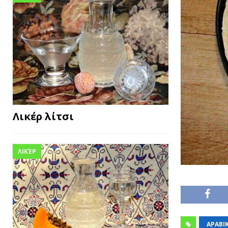
Λικέρ λίτσι
ΛΙΚΈΡ
ΑΡΑΒΙ