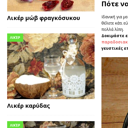
Πότε ν
Ιδανική για μ
Λικέρ μώβ φραγκόσυκου
θέλετε κάτι ε
πολλά λίπη.
Δοκιμάστε ε
ΛΙΚΈΡ
παραδοσιακέ
γευστικές ε
Λικέρ καρύδας
ΛΙΚΈΡ