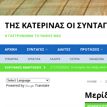
ΤΗΣ ΚΑΤΕΡΙΝΑΣ ΟΙ ΣΥΝΤΑΓ
Η ΓΑΣΤΡΟΝΟΜΙΑ ΤΟ ΠΑΘΟΣ ΜΑΣ
ΑΡΧΙΚΗ
ΣΥΝΤΑΓΕΣ
ΔΙΑΙΤΕΣ
ΠΡΟΤΆΣΕΙΣ
ΖΥΜΑΡΙΚΑ
ΚΡΕΑΤΙΚΑ
ΛΑΔΕΡΑ
ΟΣΠΡΙΑ
ΘΑΛΑΣΣΙΝΑ
[ 11/12/2024 ]
Η ιστορία του λικέρ από
ΚΟΡΥΦΑΙΕΣ ΑΝΑΡΤΗΣΕΙΣ
[ 11/12/2024 ]
Η γλυκιά ιστορία και η 
HOME
σύγχρονη γαστρονομική απόλαυση
Γ
Powered by
Translate
[ 09/12/2024 ]
Γλυκό του κουταλιού : Γλ
Μερίδ
ΓΛΩΣΣΆΡΙΟ
ΑΡΑΒΙΚΉ ΠΊ