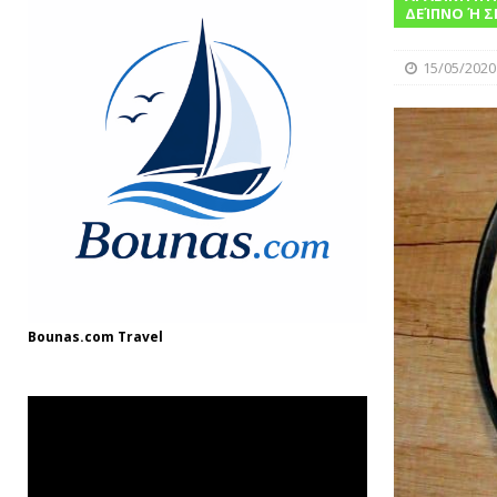
[ 08/12/2024 ]
“Γιουβέτσι: Ένα Ζεστό Κ
ΔΕΊΠΝΟ Ή Σ
ΓΛΩΣΣΆΡΙΟ
15/05/2020
[ 03/08/2025 ]
Fish and Chips
ΘΑΛΑΣΣ
Bounas.com
Travel