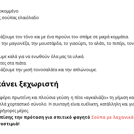
οκομμένο
ης σούπας ελαιόλαδο
άζουμε τον τόνο και με ένα πιρούνι τον σπάμε σε μικρά κομμάτια.
την μαγιονέζα, την μουστάρδα, το γιαούρτι, το αλάτι, το πιπέρι, τον
με καλά για να ενωθούν όλα μας τα υλικά.
τες στα πιάτα.
βάζουμε την μισή τονοσαλάτα και την απλώνουμε.
κάνει ξεχωριστή
έρει πρωτεΐνη και πλούσια γεύση· η πίτα «αγκαλιάζει» τη γέμιση κα
λά χορταστικό σύνολο. Η συνταγή είναι ευέλικτη, κατάλληλη και γι
γρήγορες μέρες.
πίσης την πρόταση για σπιτικό φαγητό
Σούπα με λαχανικά
νοστιμιά!