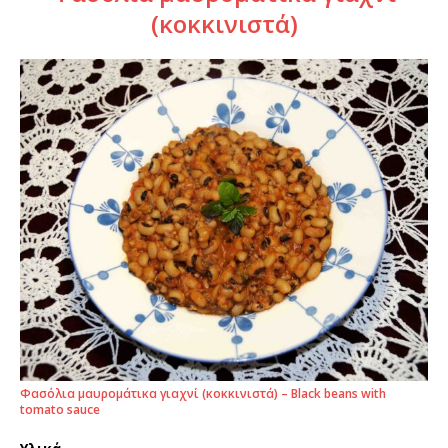
(κοκκινιστά)
Φασόλια μαυρομάτικα γιαχνί (κοκκινιστά) – Black beans with
tomato sauce