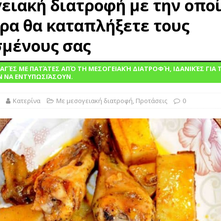
ειακή διατροφή με την οποί
 τις θεραπείες στην απόλαυση
ΓΛΩΣΣΆΡΙΟ
ακαταμάχητη γοητεία των μαρμελάδων: Από την αρχαία συντήρηση στη
ρα θα καταπλήξετε τους
ΛΩΣΣΆΡΙΟ
μένους σας
ΑΓΈΣ ΜΕ ΠΑΤΆΤΕΣ ΑΠΌ ΤΗ ΜΕΣΟΓΕΙΑΚΉ ΔΙΑΤΡΟΦΉ, ΙΔΑΝΙΚΈΣ ΓΙΑ 
 ΝΑ ΕΝΤΥΠΩΣΙΆΣΟΥΝ.
Κατερίνα
Με μεσογειακή διατροφή
,
Προτάσεις
0