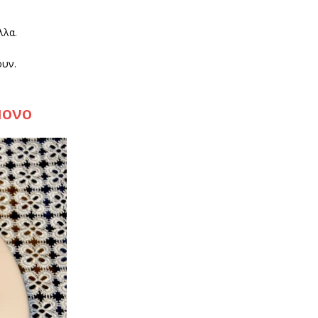
λλα.
ουν.
μονο