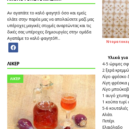
Αν αγαπάτε το καλό φαγητό όσο και εμείς
ελάτε στην παρέα μας να απολαύσετε μαζί μας
υπέροχες μαγικές στιγμές αναρτώντας και τις
δικές σας υπέροχες δημιουργίες στην ομάδα
Αγαπάμε το καλό φαγητό!!!...
Ντοματοκεφτ
Υλικά γι
ΛΙΚΕΡ
4-5 ώριμες σφ
2 ξερά κρεμμ
Λίγο φρέσκο 
ΛΙΚΈΡ
Λίγη φρέσκια 
Λίγο μπούκο
1 αυγό χτυπη
1 κούπα τυρί 
5-6 κουταλιές
Αλάτι
Πιπέρι
Ελαιόλαδο