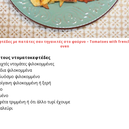
έδες με πατάτες σαν τηγανιτές στο φούρνο – Tomatoes with french 
oven
α τους ντοματοκεφτέδες
ιχτές ντομάτες ψιλοκομμένες
ύδια ψιλοκομμένα
δυόσμο ψιλοκομμένο
ρίγανη ψιλοκομμένη ή ξερή
βο
μένο
φέτα τριμμένη ή ότι άλλο τυρί έχουμε
 αλεύρι