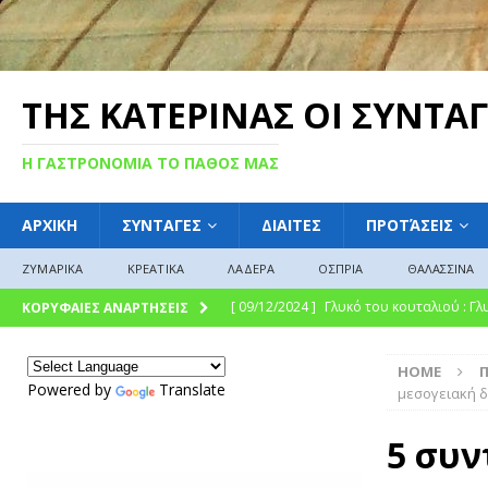
ΤΗΣ ΚΑΤΕΡΙΝΑΣ ΟΙ ΣΥΝΤΑΓ
Η ΓΑΣΤΡΟΝΟΜΙΑ ΤΟ ΠΑΘΟΣ ΜΑΣ
ΑΡΧΙΚΗ
ΣΥΝΤΑΓΕΣ
ΔΙΑΙΤΕΣ
ΠΡΟΤΆΣΕΙΣ
ΖΥΜΑΡΙΚΑ
ΚΡΕΑΤΙΚΑ
ΛΑΔΕΡΑ
ΟΣΠΡΙΑ
ΘΑΛΑΣΣΙΝΑ
[ 09/12/2024 ]
Γλυκό του κουταλιού : Γλ
ΚΟΡΥΦΑΙΕΣ ΑΝΑΡΤΗΣΕΙΣ
ΓΛΩΣΣΆΡΙΟ
HOME
[ 08/12/2024 ]
“Γιουβέτσι: Ένα Ζεστό Κ
Powered by
Translate
μεσογειακή δ
ΓΛΩΣΣΆΡΙΟ
5 συν
[ 03/08/2025 ]
Fish and Chips
ΘΑΛΑΣΣ