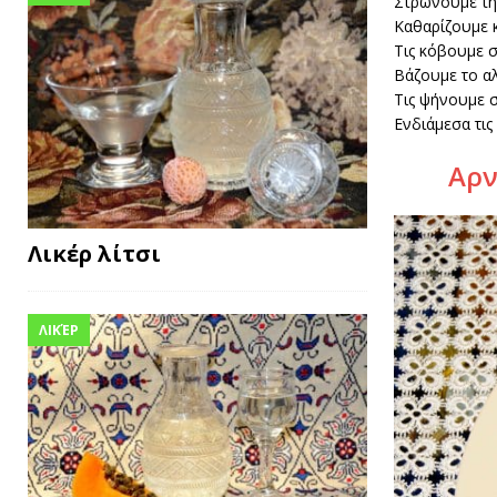
Στρώνουμε τη
Καθαρίζουμε κ
Τις κόβουμε σ
Βάζουμε το αλ
Τις ψήνουμε 
Ενδιάμεσα τις
Αρν
Λικέρ λίτσι
ΛΙΚΈΡ