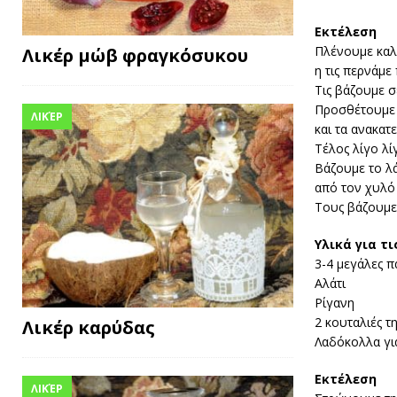
Εκτέλεση
Πλένουμε καλά
Λικέρ μώβ φραγκόσυκου
η τις περνάμε
Τις βάζουμε σ
Προσθέτουμε 
ΛΙΚΈΡ
και τα ανακατ
Τέλος λίγο λί
Βάζουμε το λά
από τον χυλό 
Τους βάζουμε 
Υλικά για τ
3-4 μεγάλες π
Αλάτι
Ρίγανη
2 κουταλιές τ
Λικέρ καρύδας
Λαδόκολλα για
Εκτέλεση
ΛΙΚΈΡ