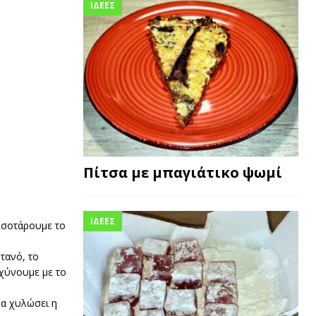
ΙΔΕΕΣ
Πίτσα με μπαγιάτικο ψωμί
ΙΔΕΕΣ
α σοτάρουμε το
τανό, το
ιχύνουμε με το
να χυλώσει η