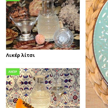
Λικέρ λίτσι
ΛΙΚΈΡ