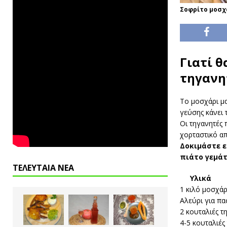
Σοφρίτο μοσχ
Γιατί θ
τηγανη
Το μοσχάρι μα
γεύσης κάνει 
Οι τηγανητές 
χορταστικό α
Δοκιμάστε 
πιάτο γεμάτ
ΤΕΛΕΥΤΑΙΑ ΝΕΑ
Υλικά
1 κιλό μοσχάρ
Αλεύρι για π
2 κουταλιές 
4-5 κουταλιές