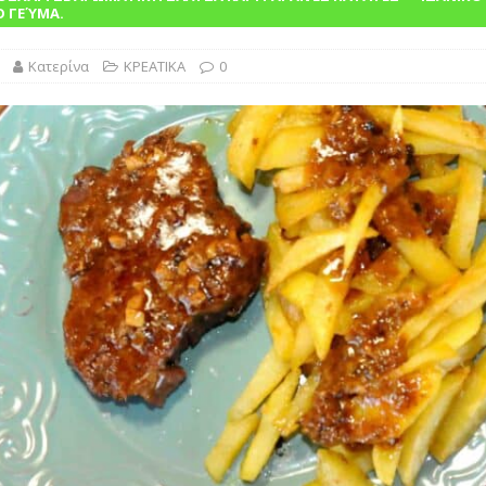
Ό ΓΕΎΜΑ.
ΙΝΑ
Κατερίνα
ΚΡΕΑΤΙΚΑ
0
 τις θεραπείες στην απόλαυση
ΓΛΩΣΣΆΡΙΟ