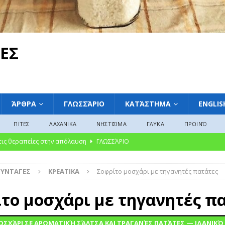
ΕΣ
ΆΡΘΡΑ
ΓΛΩΣΣΆΡΙΟ
ΚΑΤΆΣΤΗΜΑ
ENGLIS
ΠΙΤΕΣ
ΛΑΧΑΝΙΚΑ
ΝΗΣΤΙΣΙΜΑ
ΓΛΥΚΑ
ΠΡΩΙΝΌ
ακαταμάχητη γοητεία των μαρμελάδων: Από την αρχαία συντήρηση στη
ΛΩΣΣΆΡΙΟ
ΣΥΝΤΑΓΕΣ
ΚΡΕΑΤΙΚΑ
Σοφρίτο μοσχάρι με τηγανητές πατάτες
υκές Παραδόσεις από την Ελλάδα, την Ευρώπη και την Αμερική»
το μοσχάρι με τηγανητές π
λασικό της Ελληνικής Κουζίνας Βουτηγμένο στην Παράδοση”
ΣΧΆΡΙ ΣΕ ΑΡΩΜΑΤΙΚΉ ΣΆΛΤΣΑ ΚΑΙ ΤΡΑΓΑΝΈΣ ΠΑΤΆΤΕΣ — ΙΔΑΝΙΚΌ