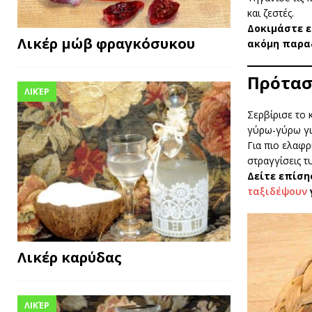
και ζεστές.
Δοκιμάστε 
Λικέρ μώβ φραγκόσυκου
ακόμη παραδ
Πρότασ
ΛΙΚΈΡ
Σερβίρισε το 
γύρω-γύρω γι
Για πιο ελαφρ
στραγγίσεις τ
Δείτε επίση
ταξιδέψουν
Λικέρ καρύδας
ΛΙΚΈΡ