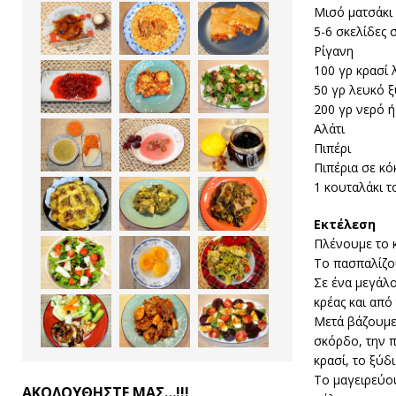
Μισό ματσάκι
5-6 σκελίδες
Ρίγανη
100 γρ κρασί 
50 γρ λευκό ξ
200 γρ νερό 
Αλάτι
Πιπέρι
Πιπέρια σε κό
1 κουταλάκι τ
Εκτέλεση
Πλένουμε το κ
Το πασπαλίζου
Σε ένα μεγάλο
κρέας και από
Μετά βάζουμε 
σκόρδο, την π
κρασί, το ξύδι
Το μαγειρεύου
ΑΚΟΛΟΥΘΗΣΤΕ ΜΑΣ…!!!