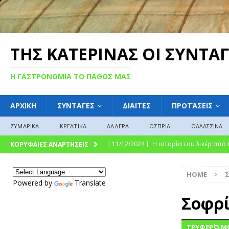
ΤΗΣ ΚΑΤΕΡΙΝΑΣ ΟΙ ΣΥΝΤΑΓ
Η ΓΑΣΤΡΟΝΟΜΙΑ ΤΟ ΠΑΘΟΣ ΜΑΣ
ΑΡΧΙΚΗ
ΣΥΝΤΑΓΕΣ
ΔΙΑΙΤΕΣ
ΠΡΟΤΆΣΕΙΣ
ΖΥΜΑΡΙΚΑ
ΚΡΕΑΤΙΚΑ
ΛΑΔΕΡΑ
ΟΣΠΡΙΑ
ΘΑΛΑΣΣΙΝΑ
[ 11/12/2024 ]
Η γλυκιά ιστορία και η 
ΚΟΡΥΦΑΙΕΣ ΑΝΑΡΤΗΣΕΙΣ
σύγχρονη γαστρονομική απόλαυση
Γ
HOME
[ 09/12/2024 ]
Γλυκό του κουταλιού : Γλ
Powered by
Translate
ΓΛΩΣΣΆΡΙΟ
Σοφρί
[ 08/12/2024 ]
“Γιουβέτσι: Ένα Ζεστό Κ
ΤΡΥΦΕΡΌ ΜΟ