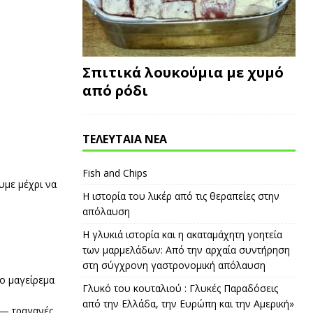
Σπιτικά λουκούμια με χυμό
από ρόδι
ΤΕΛΕΥΤΑΙΑ ΝΕΑ
Fish and Chips
υμε μέχρι να
Η ιστορία του λικέρ από τις θεραπείες στην
απόλαυση
Η γλυκιά ιστορία και η ακαταμάχητη γοητεία
των μαρμελάδων: Από την αρχαία συντήρηση
στη σύγχρονη γαστρονομική απόλαυση
το μαγείρεμα
Γλυκό του κουταλιού : Γλυκές Παραδόσεις
από την Ελλάδα, την Ευρώπη και την Αμερική»
ν — τραγανές