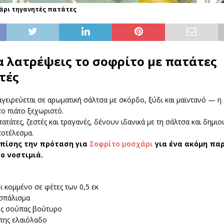
άρι τηγανητές πατάτες
α λατρέψεις το σοφρίτο με πατάτες
τές
γειρεύεται σε αρωματική σάλτσα με σκόρδο, ξύδι και μαϊντανό — η 
το πιάτο ξεχωριστό.
πατάτες, ζεστές και τραγανές, δένουν ιδανικά με τη σάλτσα και δημι
ποτέλεσμα.
επίσης την πρόταση για
Σοφρίτο μοσχάρι
για ένα ακόμη πα
ο νοστιμιά.
ι κομμένο σε φέτες των 0,5 εκ
ασπάλισμα
της σούπας βούτυρο
 της ελαιόλαδο