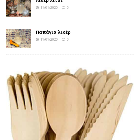
Λικέρ λίτσι
11/01/2020
0
Παπάγια λικέρ
11/01/2020
0