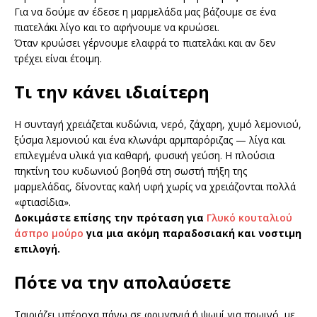
Για να δούμε αν έδεσε η μαρμελάδα μας βάζουμε σε ένα
πιατελάκι λίγο και το αφήνουμε να κρυώσει.
Όταν κρυώσει γέρνουμε ελαφρά το πιατελάκι και αν δεν
τρέχει είναι έτοιμη.
Τι την κάνει ιδιαίτερη
Η συνταγή χρειάζεται κυδώνια, νερό, ζάχαρη, χυμό λεμονιού,
ξύσμα λεμονιού και ένα κλωνάρι αρμπαρόριζας — λίγα και
επιλεγμένα υλικά για καθαρή, φυσική γεύση. Η πλούσια
πηκτίνη του κυδωνιού βοηθά στη σωστή πήξη της
μαρμελάδας, δίνοντας καλή υφή χωρίς να χρειάζονται πολλά
«φτιασίδια».
Δοκιμάστε επίσης την πρόταση για
Γλυκό κουταλιού
άσπρο μούρο
για μια ακόμη παραδοσιακή και νοστιμη
επιλογή.
Πότε να την απολαύσετε
Ταιριάζει υπέροχα πάνω σε φρυγανιά ή ψωμί για πρωινό, με