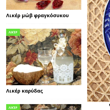
Λικέρ μώβ φραγκόσυκου
ΛΙΚΈΡ
Λικέρ καρύδας
ΛΙΚΈΡ