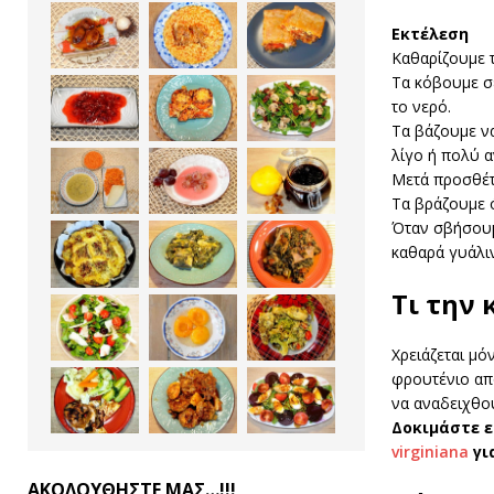
Εκτέλεση
Καθαρίζουμε τ
Τα κόβουμε σε
το νερό.
Τα βάζουμε να
λίγο ή πολύ 
Μετά προσθέτ
Τα βράζουμε ό
Όταν σβήσουμ
καθαρά γυάλιν
Τι την 
Χρειάζεται μό
φρουτένιο απο
να αναδειχθού
Δοκιμάστε 
virginiana
γι
ΑΚΟΛΟΥΘΗΣΤΕ ΜΑΣ…!!!