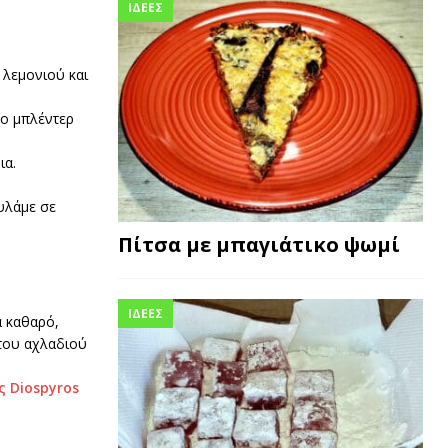
ΙΔΕΕΣ
 λεμονιού και
το μπλέντερ
ια.
υλάμε σε
Πίτσα με μπαγιάτικο ψωμί
ΙΔΕΕΣ
α καθαρό,
 του αχλαδιού
 Diospyros