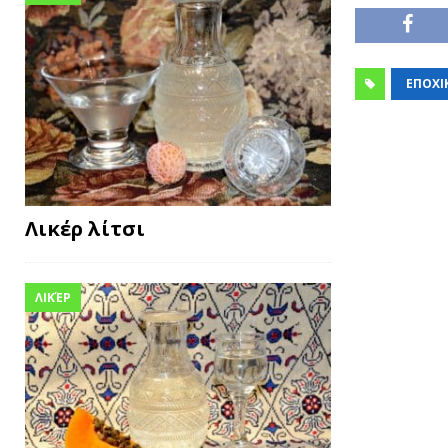
ΕΠΟΧΙ
Λικέρ λίτσι
ΛΙΚΈΡ