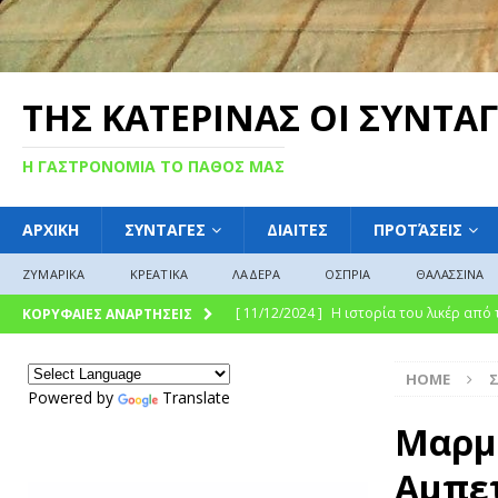
ΤΗΣ ΚΑΤΕΡΙΝΑΣ ΟΙ ΣΥΝΤΑΓ
Η ΓΑΣΤΡΟΝΟΜΙΑ ΤΟ ΠΑΘΟΣ ΜΑΣ
ΑΡΧΙΚΗ
ΣΥΝΤΑΓΕΣ
ΔΙΑΙΤΕΣ
ΠΡΟΤΆΣΕΙΣ
ΖΥΜΑΡΙΚΑ
ΚΡΕΑΤΙΚΑ
ΛΑΔΕΡΑ
ΟΣΠΡΙΑ
ΘΑΛΑΣΣΙΝΑ
[ 11/12/2024 ]
Η ιστορία του λικέρ από
ΚΟΡΥΦΑΙΕΣ ΑΝΑΡΤΗΣΕΙΣ
[ 11/12/2024 ]
Η γλυκιά ιστορία και η 
HOME
σύγχρονη γαστρονομική απόλαυση
Γ
Powered by
Translate
[ 09/12/2024 ]
Γλυκό του κουταλιού : Γλ
Μαρμε
ΓΛΩΣΣΆΡΙΟ
Αμπετ