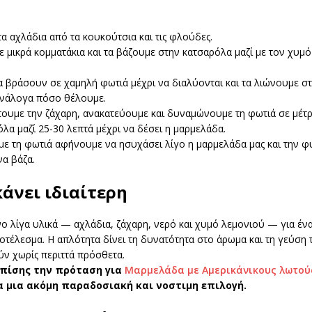
α αχλάδια από τα κουκούτσια και τις φλούδες.
 μικρά κομματάκια και τα βάζουμε στην κατσαρόλα μαζί με τον χυμό
 βράσουν σε χαμηλή φωτιά μέχρι να διαλύονται και τα λιώνουμε σ
ανάλογα πόσο θέλουμε.
ουμε την ζάχαρη, ανακατεύουμε και δυναμώνουμε τη φωτιά σε μέτρ
λα μαζί 25-30 λεπτά μέχρι να δέσει η μαρμελάδα.
ε τη φωτιά αφήνουμε να ησυχάσει λίγο η μαρμελάδα μας και την φ
α βάζα.
κάνει ιδιαίτερη
νο λίγα υλικά — αχλάδια, ζάχαρη, νερό και χυμό λεμονιού — για έν
τέλεσμα. Η απλότητα δίνει τη δυνατότητα στο άρωμα και τη γεύση
ν χωρίς περιττά πρόσθετα.
επίσης την πρόταση για
Μαρμελάδα με Αμερικάνικους λωτούς
α μια ακόμη παραδοσιακή και νοστιμη επιλογή.