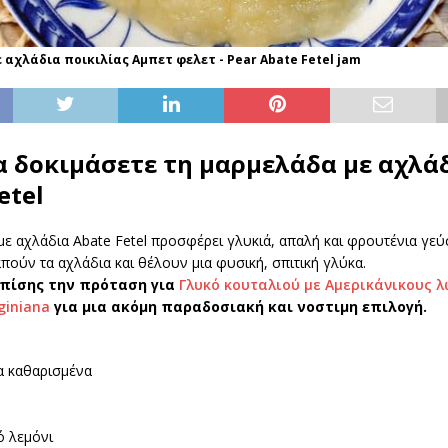
αχλάδια ποικιλίας Αμπετ φελετ - Pear Abate Fetel jam
να δοκιμάσετε τη μαρμελάδα με αχλά
etel
ε αχλάδια Abate Fetel προσφέρει γλυκιά, απαλή και φρουτένια γεύ
πούν τα αχλάδια και θέλουν μια φυσική, σπιτική γλύκα.
επίσης την πρόταση για
Γλυκό κουταλιού με Αμερικάνικους 
giniana
για μια ακόμη παραδοσιακή και νοστιμη επιλογή.
α καθαρισμένα
η
ό λεμόνι