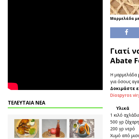
Μαρμελάδα με 
Γιατί 
Abate F
Η μαρμελάδα μ
για όσους αγα
Δοκιμάστε 
Diospyros vir
ΤΕΛΕΥΤΑΙΑ ΝΕΑ
Υλικά
1 κιλό αχλάδι
500 γρ ζάχαρ
200 γρ νερό
Χυμό από μισ