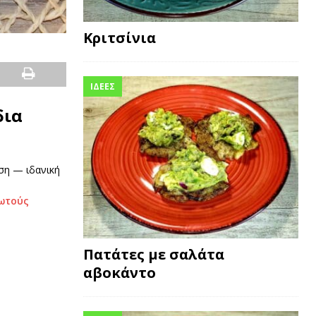
Κριτσίνια
ΙΔΕΕΣ
δια
ση — ιδανική
λωτούς
Πατάτες με σαλάτα
αβοκάντο