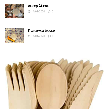
Λικέρ λίτσι
11/01/2020
0
Παπάγια λικέρ
11/01/2020
0