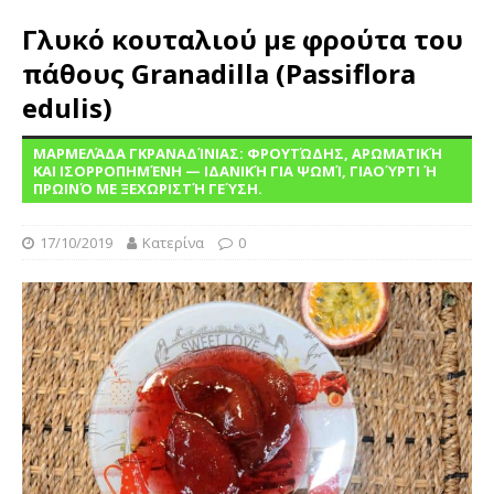
Γλυκό κουταλιού με φρούτα του
πάθους Granadilla (Passiflora
edulis)
ΜΑΡΜΕΛΆΔΑ ΓΚΡΑΝΑΔΊΝΙΑΣ: ΦΡΟΥΤΏΔΗΣ, ΑΡΩΜΑΤΙΚΉ
ΚΑΙ ΙΣΟΡΡΟΠΗΜΈΝΗ — ΙΔΑΝΙΚΉ ΓΙΑ ΨΩΜΊ, ΓΙΑΟΎΡΤΙ Ή
ΠΡΩΙΝΌ ΜΕ ΞΕΧΩΡΙΣΤΉ ΓΕΎΣΗ.
17/10/2019
Κατερίνα
0