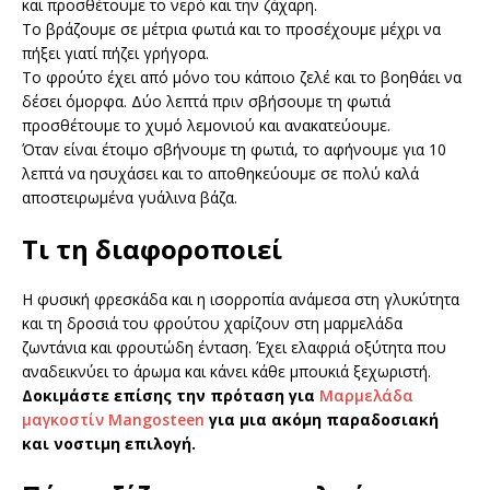
και προσθέτουμε το νερό και την ζάχαρη.
Το βράζουμε σε μέτρια φωτιά και το προσέχουμε μέχρι να
πήξει γιατί πήζει γρήγορα.
Το φρούτο έχει από μόνο του κάποιο ζελέ και το βοηθάει να
δέσει όμορφα. Δύο λεπτά πριν σβήσουμε τη φωτιά
προσθέτουμε το χυμό λεμονιού και ανακατεύουμε.
Όταν είναι έτοιμο σβήνουμε τη φωτιά, το αφήνουμε για 10
λεπτά να ησυχάσει και το αποθηκεύουμε σε πολύ καλά
αποστειρωμένα γυάλινα βάζα.
Τι τη διαφοροποιεί
Η φυσική φρεσκάδα και η ισορροπία ανάμεσα στη γλυκύτητα
και τη δροσιά του φρούτου χαρίζουν στη μαρμελάδα
ζωντάνια και φρουτώδη ένταση. Έχει ελαφριά οξύτητα που
αναδεικνύει το άρωμα και κάνει κάθε μπουκιά ξεχωριστή.
Δοκιμάστε επίσης την πρόταση για
Μαρμελάδα
μαγκοστίν Mangosteen
για μια ακόμη παραδοσιακή
και νοστιμη επιλογή.