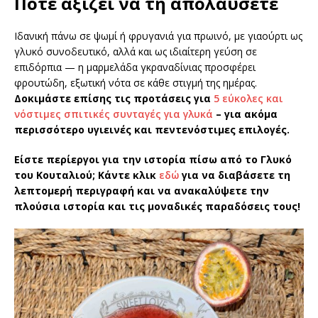
Πότε αξίζει να τη απολαύσετε
Ιδανική πάνω σε ψωμί ή φρυγανιά για πρωινό, με γιαούρτι ως
γλυκό συνοδευτικό, αλλά και ως ιδιαίτερη γεύση σε
επιδόρπια — η μαρμελάδα γκραναδίνιας προσφέρει
φρουτώδη, εξωτική νότα σε κάθε στιγμή της ημέρας.
Δοκιμάστε επίσης τις προτάσεις για
5 εύκολες και
νόστιμες σπιτικές συνταγές για γλυκά
– για ακόμα
περισσότερο υγιεινές και πεντενόστιμες επιλογές.
Είστε περίεργοι για την ιστορία πίσω από το Γλυκό
του Κουταλιού; Κάντε κλικ
εδώ
για να διαβάσετε τη
λεπτομερή περιγραφή και να ανακαλύψετε την
πλούσια ιστορία και τις μοναδικές παραδόσεις τους!