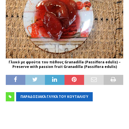
Γλυκό με φρούτα του πάθους Granadilla (Passiflora edulis) –
Preserve with passion fruit Granadilla (Passiflora edulis)
ΠΑΡΑΔΟΣΙΑΚΆ ΓΛΥΚΆ ΤΟΥ ΚΟΥΤΑΛΙΟΎ