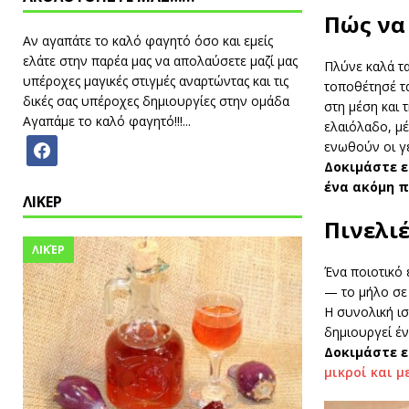
Πώς να 
Αν αγαπάτε το καλό φαγητό όσο και εμείς
ελάτε στην παρέα μας να απολαύσετε μαζί μας
Πλύνε καλά τα
υπέροχες μαγικές στιγμές αναρτώντας και τις
τοποθέτησέ τα
δικές σας υπέροχες δημιουργίες στην ομάδα
στη μέση και 
Αγαπάμε το καλό φαγητό!!!...
ελαιόλαδο, μέ
ενωθούν οι γε
Δοκιμάστε 
ένα ακόμη π
ΛΙΚΕΡ
Πινελι
ΛΙΚΈΡ
Ένα ποιοτικό
— το μήλο σε 
Η συνολική ισ
δημιουργεί έ
Δοκιμάστε ε
μικροί και μ