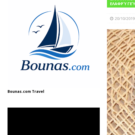
[ 08/12/2024 ]
“Γιουβέτσι: Ένα Ζεστό Κ
ΕΛΑΦΡΎ ΓΕΎ
ΓΛΩΣΣΆΡΙΟ
20/10/2019
[ 03/08/2025 ]
Fish and Chips
ΘΑΛΑΣΣ
Bounas.com
Travel