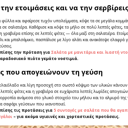
την ετοιμάσεις και να την σερβίρει
 φύλλα και αφαίρεσε τυχόν υπολείμματα, κόψε τα σε μεγάλα κομμάτ
 σε σαλατιέρα. Καθάρισε και κόψε το μήλο σε πολύ λεπτές φέτες, τα
τη γραβιέρα επίσης σε λεπτές φέτες — όλα μαζί στη σαλατιέρα. Ετοίμ
λι και μπαλσάμικο, πασπάλισε με λίγο αλάτι και ανακάτεψε ελαφρά γ
ύσεις.
επίσης την πρόταση για
Σαλάτα με μανιτάρια και λιαστή ντ
αραδοσιακό πιάτο γεμάτο νοστιμιά.
ές που απογειώνουν τη γεύση
 ελαιόλαδο και λίγη προσοχή στο σωστό κόψιμο των υλικών κάνουν
λεπτές φέτες και η γραβιέρα σε ευχάριστα λεπτές λωρίδες απογειώ
ορροπία ανάμεσα στο γλυκό στοιχείο του μήλου και το αλμυρό της 
να σαφάρι γεύσεων που ικανοποιεί.
πίσης τις προτάσεις για
5 συνταγές με σαλάτα που θα αγα
εγάλοι
– για ακόμα υγιεινές και χορταστικές προτάσεις.