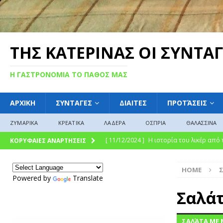
ΤΗΣ ΚΑΤΕΡΙΝΑΣ ΟΙ ΣΥΝΤΑΓ
Η ΓΑΣΤΡΟΝΟΜΙΑ ΤΟ ΠΑΘΟΣ ΜΑΣ
ΑΡΧΙΚΗ
ΣΥΝΤΑΓΕΣ
ΔΙΑΙΤΕΣ
ΠΡΟΤΆΣΕΙΣ
ΖΥΜΑΡΙΚΑ
ΚΡΕΑΤΙΚΑ
ΛΑΔΕΡΑ
ΟΣΠΡΙΑ
ΘΑΛΑΣΣΙΝΑ
[ 11/12/2024 ]
Η ιστορία του λικέρ από
ΚΟΡΥΦΑΙΕΣ ΑΝΑΡΤΗΣΕΙΣ
[ 11/12/2024 ]
Η γλυκιά ιστορία και η 
HOME
σύγχρονη γαστρονομική απόλαυση
Γ
Powered by
Translate
[ 09/12/2024 ]
Γλυκό του κουταλιού : Γλ
Σαλάτ
ΓΛΩΣΣΆΡΙΟ
ΣΑΛΆΤΑ ΜΕ 