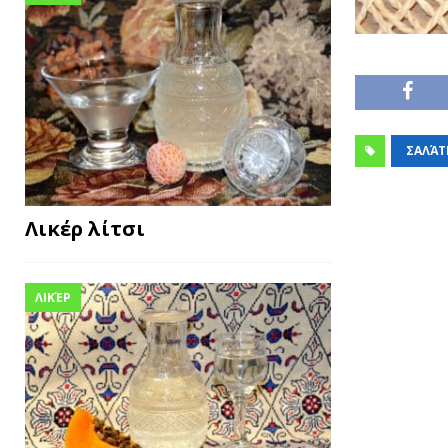
ΣΑΛΆΤ
Λικέρ λίτσι
ΛΙΚΈΡ