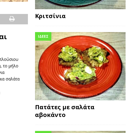
Κριτσίνια
αι
ΙΔΕΕΣ
 πλούσιου
, το μήλο
νια
ια σαλάτα
η
Πατάτες με σαλάτα
αβοκάντο