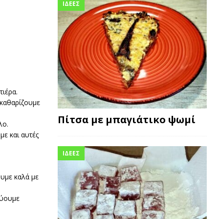
ΙΔΕΕΣ
τιέρα.
 καθαρίζουμε
Πίτσα με μπαγιάτικο ψωμί
λο.
με και αυτές
ΙΔΕΕΣ
ουμε καλά με
εύουμε