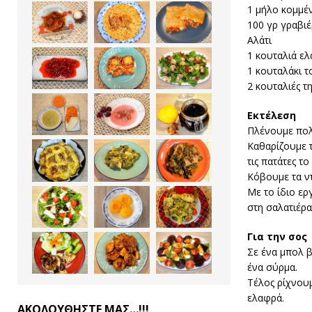
1 μήλο κομμέ
100 γρ γραβιέ
Αλάτι
1 κουταλιά ε
1 κουταλάκι τ
2 κουταλιές τ
Εκτέλεση
Πλένουμε πολύ
Καθαρίζουμε τ
τις πατάτες τ
Κόβουμε τα ντ
Με το ίδιο ερ
στη σαλατιέρα
Για την σος
Σε ένα μπολ β
ένα σύρμα.
Τέλος ρίχνου
ελαφρά.
ΑΚΟΛΟΥΘΗΣΤΕ ΜΑΣ…!!!