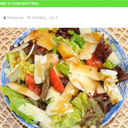
λασικό της Ελληνικής Κουζίνας Βουτηγμένο στην Παράδοση”
ΜΑ Ή ΣΥΝΟΔΕΥΤΙΚΌ.
Κατερίνα
Σαλάτες
0
ΙΝΑ