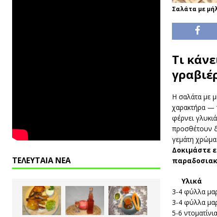
Σαλάτα με μήλ
Τι κάνε
γραβιέ
Η σαλάτα με 
χαρακτήρα — 
φέρνει γλυκιά
προσθέτουν δ
γεμάτη χρώμα 
Δοκιμάστε 
ΤΕΛΕΥΤΑΙΑ ΝΕΑ
παραδοσιακό
Υλικά
3-4 φύλλα μα
3-4 φύλλα μα
5-6 ντοματίνι