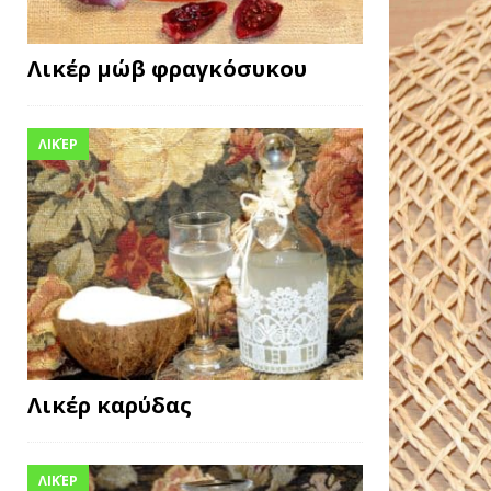
Λικέρ μώβ φραγκόσυκου
ΛΙΚΈΡ
Λικέρ καρύδας
ΛΙΚΈΡ