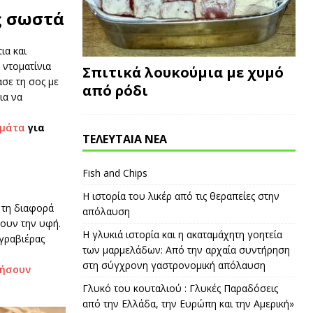
ς σωστά
ια και
 ντοματίνια
Σπιτικά λουκούμια με χυμό
ασε τη σος με
από ρόδι
ια να
ομάτα
για
ΤΕΛΕΥΤΑΙΑ ΝΕΑ
Fish and Chips
Η ιστορία του λικέρ από τις θεραπείες στην
 τη διαφορά
απόλαυση
νουν την υφή.
Η γλυκιά ιστορία και η ακαταμάχητη γοητεία
γραβιέρας
των μαρμελάδων: Από την αρχαία συντήρηση
στη σύγχρονη γαστρονομική απόλαυση
πήσουν
Γλυκό του κουταλιού : Γλυκές Παραδόσεις
από την Ελλάδα, την Ευρώπη και την Αμερική»