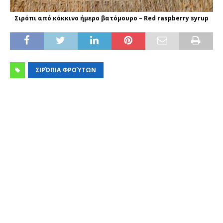
Σιρόπι από κόκκινο ήμερο βατόμουρο – Red raspberry syrup
ΣΙΡΌΠΙΑ ΦΡΟΎΤΩΝ