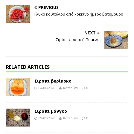
PREVIOUS
Γλυκό κουταλιού από κόκκινο ήμερο βατόμουρο
NEXT
Σιρόπι φράπα ή Πομέλο
RELATED ARTICLES
Σιρόπι βερίκοκο
04/06/2020
Κατερίνα
0
Σιρόπι μάνγκο
09/01/2020
Κατερίνα
0