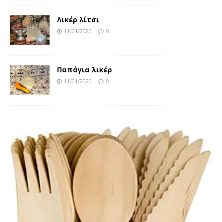
Λικέρ λίτσι
11/01/2020
0
Παπάγια λικέρ
11/01/2020
0