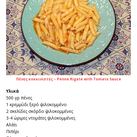
Πένες κοκκινιστές – Penne Rigate with Tomato Sauce
Υλικά
500 γρ πένες
1 κρεμμύδι ξερό ψιλοκομμένο
2 σκελίδες σκόρδο ψιλοκομμένες
3-4 ώριμες ντομάτες ψιλοκομμένες
Αλάτι
Πιπέρι