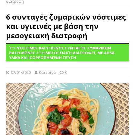
διατροφή
6 συνταγές ζυμαρικών νόστιμες
και υγιεινές με βάση την
μεσογειακή διατροφή
ΈΞΙ ΝΌΣΤΙΜΕΣ ΚΑΙ ΥΓΙΕΙΝΈΣ ΣΥΝΤΑΓΈΣ ΖΥΜΑΡΙΚΏΝ
ΒΑΣΙΣΜΈΝΕΣ ΣΤΗ ΜΕΣΟΓΕΙΑΚΉ ΔΙΑΤΡΟΦΉ, ΜΕ ΑΠΛΆ
ΥΛΙΚΆ ΚΑΙ ΙΣΟΡΡΟΠΗΜΈΝΗ ΓΕΎΣΗ.
07/01/2020
Κατερίνα
0