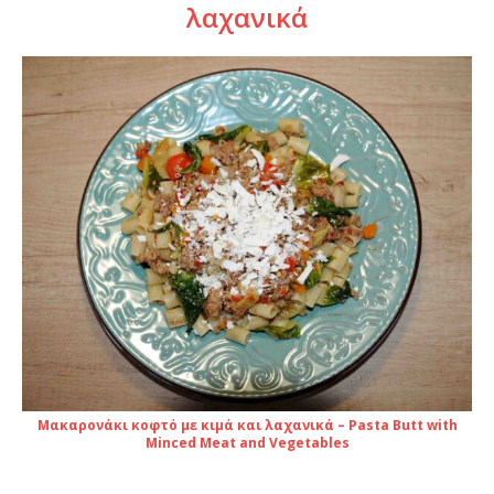
λαχανικά
Μακαρονάκι κοφτό με κιμά και λαχανικά – Pasta Butt with
Minced Meat and Vegetables