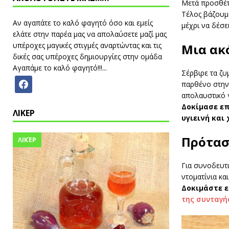
Μετά προσθέτο
Τέλος βάζουμε
Αν αγαπάτε το καλό φαγητό όσο και εμείς
μέχρι να δέσε
ελάτε στην παρέα μας να απολαύσετε μαζί μας
υπέροχες μαγικές στιγμές αναρτώντας και τις
Μια ακό
δικές σας υπέροχες δημιουργίες στην ομάδα
Αγαπάμε το καλό φαγητό!!!...
Σέρβιρε τα ζυ
παρθένο στην
απολαυστικό 
Δοκίμασε επ
ΛΙΚΕΡ
υγιεινή και
Πρότασ
ΛΙΚΈΡ
Για συνοδευτ
ντοματίνια κα
Δοκιμάστε ε
της συνταγή