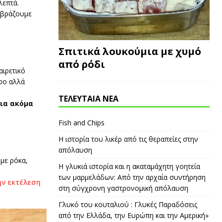
λεπτά.
α βράζουμε
Σπιτικά λουκούμια με χυμό
από ρόδι
αιρετικό
ρο αλλά
ΤΕΛΕΥΤΑΙΑ ΝΕΑ
ια ακόμα
Fish and Chips
Η ιστορία του λικέρ από τις θεραπείες στην
απόλαυση
με ρόκα,
Η γλυκιά ιστορία και η ακαταμάχητη γοητεία
των μαρμελάδων: Από την αρχαία συντήρηση
ην εκτέλεση
στη σύγχρονη γαστρονομική απόλαυση
Γλυκό του κουταλιού : Γλυκές Παραδόσεις
από την Ελλάδα, την Ευρώπη και την Αμερική»