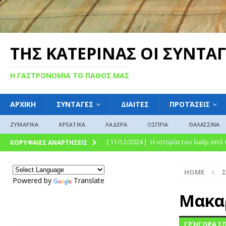
ΤΗΣ ΚΑΤΕΡΙΝΑΣ ΟΙ ΣΥΝΤΑΓ
Η ΓΑΣΤΡΟΝΟΜΙΑ ΤΟ ΠΑΘΟΣ ΜΑΣ
ΑΡΧΙΚΗ
ΣΥΝΤΑΓΕΣ
ΔΙΑΙΤΕΣ
ΠΡΟΤΆΣΕΙΣ
ΖΥΜΑΡΙΚΑ
ΚΡΕΑΤΙΚΑ
ΛΑΔΕΡΑ
ΟΣΠΡΙΑ
ΘΑΛΑΣΣΙΝΑ
[ 11/12/2024 ]
Η ιστορία του λικέρ από
ΚΟΡΥΦΑΙΕΣ ΑΝΑΡΤΗΣΕΙΣ
[ 11/12/2024 ]
Η γλυκιά ιστορία και η 
HOME
σύγχρονη γαστρονομική απόλαυση
Γ
Powered by
Translate
[ 09/12/2024 ]
Γλυκό του κουταλιού : Γλ
Μακαρ
ΓΛΩΣΣΆΡΙΟ
ΓΡΉΓΟΡΑ ΣΠ