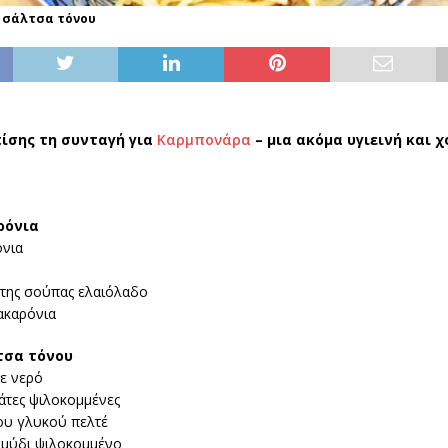
 σάλτσα τόνου
ίσης τη συνταγή για
Καρμπονάρα
– μια ακόμα υγιεινή και 
ρόνια
όνια
 της σούπας ελαιόλαδο
ακαρόνια
τσα τόνου
ε νερό
άτες ψιλοκομμένες
του γλυκού πελτέ
μμύδι ψιλοκομμένο