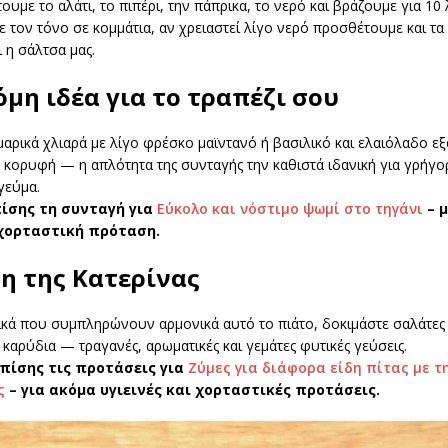
υμε το αλάτι, το πιπέρι, την πάπρικα, το νερό και βράζουμε για 10 
 τον τόνο σε κομμάτια, αν χρειαστεί λίγο νερό προσθέτουμε και τ
ι η σάλτσα μας.
μη ιδέα για το τραπέζι σου
μαρικά χλιαρά με λίγο φρέσκο μαϊντανό ή βασιλικό και ελαιόλαδο εξ
 κορυφή — η απλότητα της συνταγής την καθιστά ιδανική για γρήγο
γεύμα.
ίσης τη συνταγή για
Εύκολο και νόστιμο ψωμί στο τηγάνι
– μ
 χορταστική πρόταση.
η της Κατερίνας
ικά που συμπληρώνουν αρμονικά αυτό το πιάτο, δοκιμάστε σαλάτες 
ι καρύδια — τραγανές, αρωματικές και γεμάτες φυτικές γεύσεις.
πίσης τις προτάσεις για
Ζύμες για διάφορα είδη πίτας με τ
ς
– για ακόμα υγιεινές και χορταστικές προτάσεις.