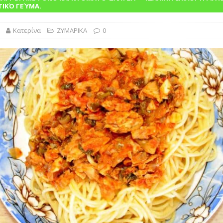
λασικό της Ελληνικής Κουζίνας Βουτηγμένο στην Παράδοση”
ΤΙΚΌ ΓΕΎΜΑ.
Κατερίνα
ΖΥΜΑΡΙΚΑ
0
ΙΝΑ