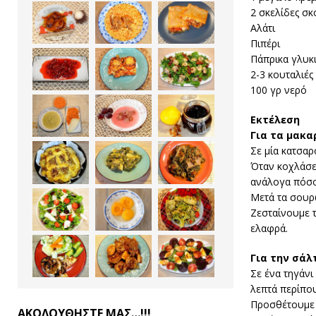
2 σκελίδες σ
Αλάτι
Πιπέρι
Πάπρικα γλυκ
2-3 κουταλιές
100 γρ νερό
Εκτέλεση
Για τα μακα
Σε μία κατσαρ
Όταν κοχλάσει
ανάλογα πόσο
Μετά τα σουρ
Ζεσταίνουμε τ
ελαφρά.
Για την σάλ
Σε ένα τηγάνι
λεπτά περίπου
Προσθέτουμε τ
ΑΚΟΛΟΥΘΗΣΤΕ ΜΑΣ…!!!