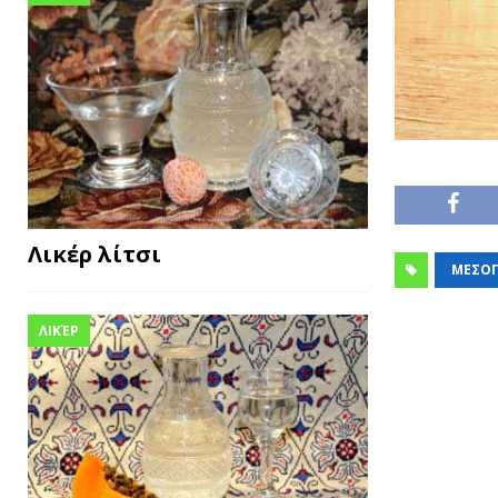
Λικέρ λίτσι
ΜΕΣΟΓ
ΛΙΚΈΡ