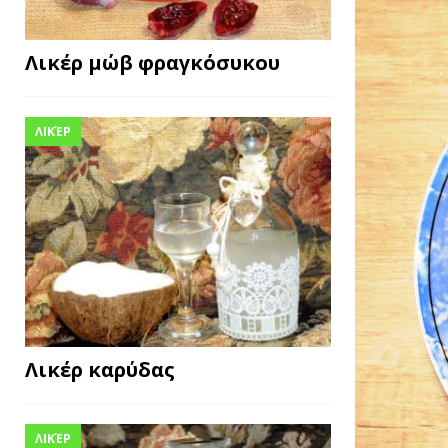
Λικέρ μώβ φραγκόσυκου
ΛΙΚΈΡ
Λικέρ καρύδας
ΛΙΚΈΡ