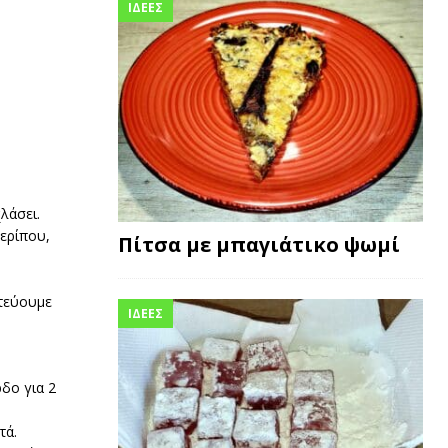
ΙΔΕΕΣ
λάσει.
περίπου,
Πίτσα με μπαγιάτικο ψωμί
ατεύουμε
ΙΔΕΕΣ
ρδο για 2
τά.