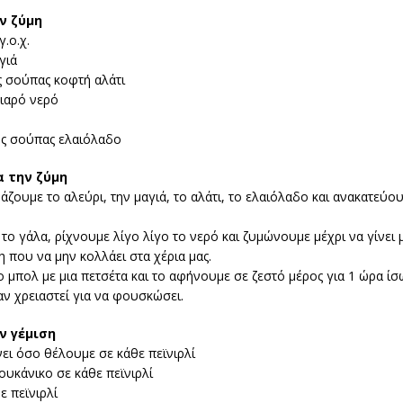
ν ζύμη
γ.ο.χ.
γιά
ς σούπας κοφτή αλάτι
λιαρό νερό
ης σούπας ελαιόλαδο
α την ζύμη
άζουμε το αλεύρι, την μαγιά, το αλάτι, το ελαιόλαδο και ανακατεύου
ο γάλα, ρίχνουμε λίγο λίγο το νερό και ζυμώνουμε μέχρι να γίνει μ
 που να μην κολλάει στα χέρια μας.
 μπολ με μια πετσέτα και το αφήνουμε σε ζεστό μέρος για 1 ώρα ίσ
ν χρειαστεί για να φουσκώσει.
ν γέμιση
ει όσο θέλουμε σε κάθε πεϊνιρλί
ουκάνικο σε κάθε πεϊνιρλί
ε πεϊνιρλί