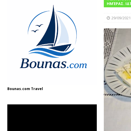
ΓΛΩΣΣΆΡΙΟ
ΗΜΈΡΑΣ. ΙΔ
[ 03/08/2025 ]
Fish and Chips
ΘΑΛΑΣΣ
29/09/2021
[ 11/12/2024 ]
Η ιστορία του λικέρ από
Bounas.com
Travel