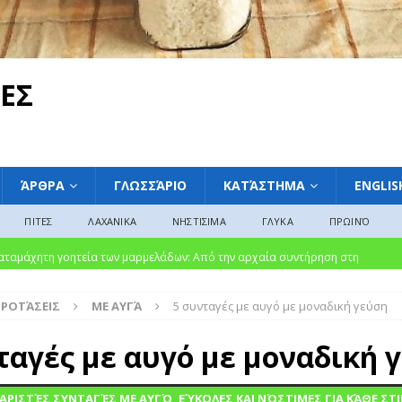
ΕΣ
ΆΡΘΡΑ
ΓΛΩΣΣΆΡΙΟ
ΚΑΤΆΣΤΗΜΑ
ENGLIS
ΠΙΤΕΣ
ΛΑΧΑΝΙΚΑ
ΝΗΣΤΙΣΙΜΑ
ΓΛΥΚΑ
ΠΡΩΙΝΌ
ακαταμάχητη γοητεία των μαρμελάδων: Από την αρχαία συντήρηση στη
ΛΩΣΣΆΡΙΟ
ΠΡΟΤΆΣΕΙΣ
ΜΕ ΑΥΓΆ
5 συνταγές με αυγό με μοναδική γεύση
υκές Παραδόσεις από την Ελλάδα, την Ευρώπη και την Αμερική»
ταγές με αυγό με μοναδική 
λασικό της Ελληνικής Κουζίνας Βουτηγμένο στην Παράδοση”
ΑΡΙΣΤΈΣ ΣΥΝΤΑΓΈΣ ΜΕ ΑΥΓΌ, ΕΎΚΟΛΕΣ ΚΑΙ ΝΌΣΤΙΜΕΣ ΓΙΑ ΚΆΘΕ ΣΤ