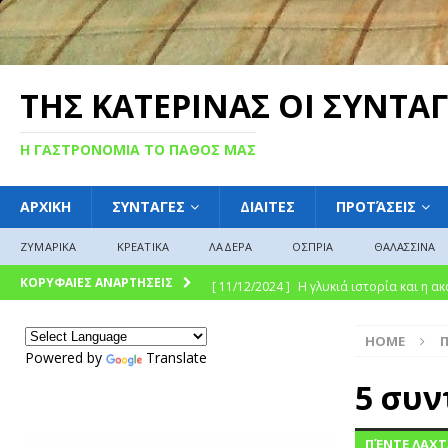
ΤΗΣ ΚΑΤΕΡΙΝΑΣ ΟΙ ΣΥΝΤΑΓ
Η ΓΑΣΤΡΟΝΟΜΙΑ ΤΟ ΠΑΘΟΣ ΜΑΣ
ΑΡΧΙΚΗ
ΣΥΝΤΑΓΕΣ
ΔΙΑΙΤΕΣ
ΠΡΟΤΆΣΕΙΣ
ΖΥΜΑΡΙΚΑ
ΚΡΕΑΤΙΚΑ
ΛΑΔΕΡΑ
ΟΣΠΡΙΑ
ΘΑΛΑΣΣΙΝΑ
[ 11/12/2024 ]
Η γλυκιά ιστορία και η 
ΚΟΡΥΦΑΙΕΣ ΑΝΑΡΤΗΣΕΙΣ
σύγχρονη γαστρονομική απόλαυση
Γ
HOME
[ 09/12/2024 ]
Γλυκό του κουταλιού : Γλ
Powered by
Translate
ΓΛΩΣΣΆΡΙΟ
5 συν
[ 08/12/2024 ]
“Γιουβέτσι: Ένα Ζεστό Κ
ΠΈΝΤΕ ΛΑΧΤ