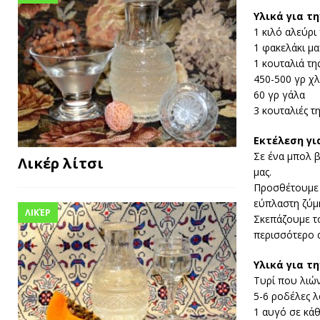
Υλικά
για τη
1 κιλό αλεύρι 
1 φακελάκι μα
1 κουταλιά τη
450-500 γρ χ
60 γρ γάλα
3 κουταλιές τ
Εκτέλεση γι
Σε ένα μπολ β
Λικέρ λίτσι
μας.
Προσθέτουμε τ
εύπλαστη ζύμη
ΛΙΚΈΡ
Σκεπάζουμε το
περισσότερο α
Υλικά
για τη
Τυρί που λιών
5-6 ροδέλες λ
1 αυγό σε κάθ