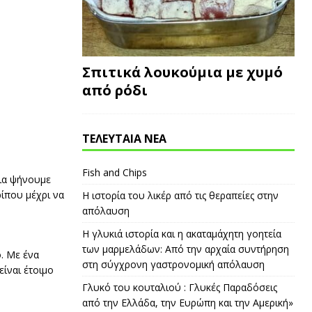
Σπιτικά λουκούμια με χυμό
από ρόδι
ΤΕΛΕΥΤΑΙΑ ΝΕΑ
Fish and Chips
εια ψήνουμε
ίπου μέχρι να
Η ιστορία του λικέρ από τις θεραπείες στην
απόλαυση
Η γλυκιά ιστορία και η ακαταμάχητη γοητεία
των μαρμελάδων: Από την αρχαία συντήρηση
ό. Με ένα
στη σύγχρονη γαστρονομική απόλαυση
είναι έτοιμο
Γλυκό του κουταλιού : Γλυκές Παραδόσεις
από την Ελλάδα, την Ευρώπη και την Αμερική»