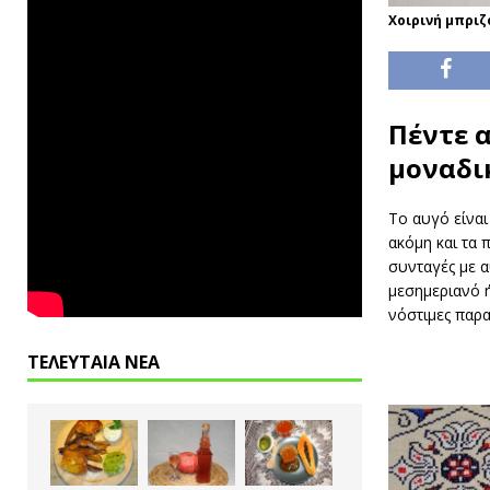
Χοιρινή μπριζό
Πέντε 
μοναδι
Το αυγό είναι
ακόμη και τα 
συνταγές με α
μεσημεριανό ή
νόστιμες παρα
ΤΕΛΕΥΤΑΙΑ ΝΕΑ