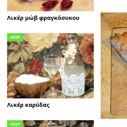
Λικέρ μώβ φραγκόσυκου
ΛΙΚΈΡ
Λικέρ καρύδας
ΛΙΚΈΡ