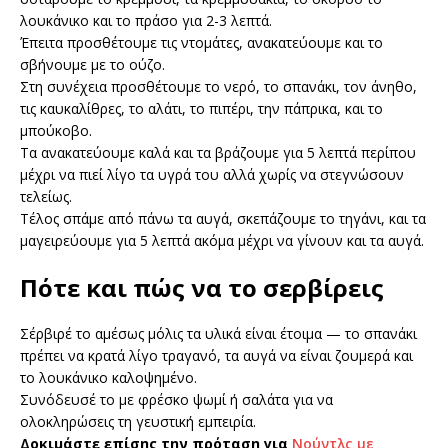
λουκάνικο και το πράσο για 2-3 λεπτά.
Έπειτα προσθέτουμε τις ντομάτες, ανακατεύουμε και το
σβήνουμε με το ούζο.
Στη συνέχεια προσθέτουμε το νερό, το σπανάκι, τον άνηθο,
τις καυκαλίθρες, το αλάτι, το πιπέρι, την πάπρικα, και το
μπούκοβο.
Τα ανακατεύουμε καλά και τα βράζουμε για 5 λεπτά περίπου
μέχρι να πιεί λίγο τα υγρά του αλλά χωρίς να στεγνώσουν
τελείως.
Τέλος σπάμε από πάνω τα αυγά, σκεπάζουμε το τηγάνι, και τα
μαγειρεύουμε για 5 λεπτά ακόμα μέχρι να γίνουν και τα αυγά.
Πότε και πώς να το σερβίρεις
Σέρβιρέ το αμέσως μόλις τα υλικά είναι έτοιμα — το σπανάκι
πρέπει να κρατά λίγο τραγανό, τα αυγά να είναι ζουμερά και
το λουκάνικο καλοψημένο.
Συνόδευσέ το με φρέσκο ψωμί ή σαλάτα για να
ολοκληρώσεις τη γευστική εμπειρία.
Δοκιμάστε επίσης την πρόταση για
Νούντλς με