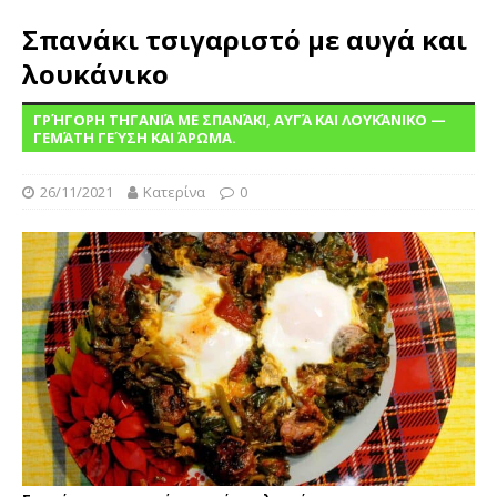
Σπανάκι τσιγαριστό με αυγά και
λουκάνικο
ΓΡΉΓΟΡΗ ΤΗΓΑΝΙΆ ΜΕ ΣΠΑΝΆΚΙ, ΑΥΓΆ ΚΑΙ ΛΟΥΚΆΝΙΚΟ —
ΓΕΜΆΤΗ ΓΕΎΣΗ ΚΑΙ ΆΡΩΜΑ.
26/11/2021
Κατερίνα
0