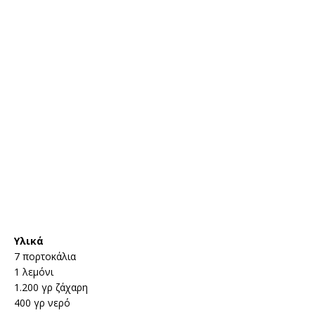
Υλικά
7 πορτοκάλια
1 λεμόνι
1.200 γρ ζάχαρη
400 γρ νερό